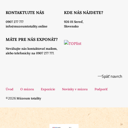
KONTAKTUJTE NÁS
KDE NÁS NÁJDETE?
0907 277 777
926 01 Sereď,
info@muzeumtotality.online
Slovensko
MÁTE PRE NÁS EXPONÁT?
Neváhajte nás
kontaktovať mailom,
alebo telefonicky na 0907 277 777.
Späť navrch
Úvod
O múzeu
Expozície
Novinky v múzeu
Podporiť
©2026
Múzeum totality