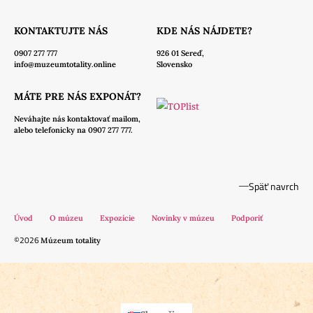
KONTAKTUJTE NÁS
KDE NÁS NÁJDETE?
0907 277 777
926 01 Sereď,
info@muzeumtotality.online
Slovensko
MÁTE PRE NÁS EXPONÁT?
Neváhajte nás
kontaktovať mailom,
alebo telefonicky na 0907 277 777.
Späť navrch
Úvod
O múzeu
Expozície
Novinky v múzeu
Podporiť
©2026
Múzeum totality