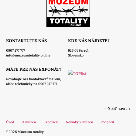
KONTAKTUJTE NÁS
KDE NÁS NÁJDETE?
0907 277 777
926 01 Sereď,
info@muzeumtotality.online
Slovensko
MÁTE PRE NÁS EXPONÁT?
Neváhajte nás
kontaktovať mailom,
alebo telefonicky na 0907 277 777.
Späť navrch
Úvod
O múzeu
Expozície
Novinky v múzeu
Podporiť
©2026
Múzeum totality