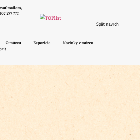
ovať mailom,
907 277 777.
Späť navrch
O múzeu
Expozície
Novinky v múzeu
oriť