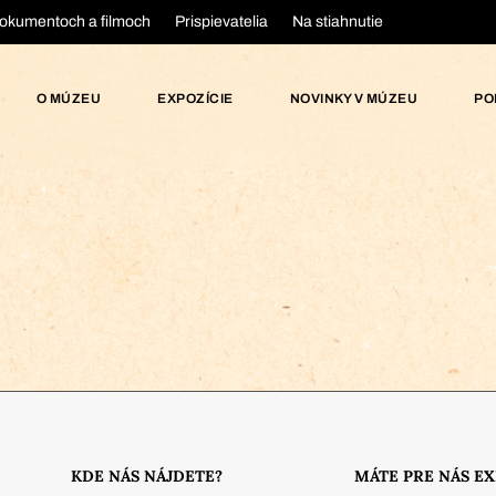
okumentoch a filmoch
Prispievatelia
Na stiahnutie
O MÚZEU
EXPOZÍCIE
NOVINKY V MÚZEU
PO
KDE NÁS NÁJDETE?
MÁTE PRE NÁS E