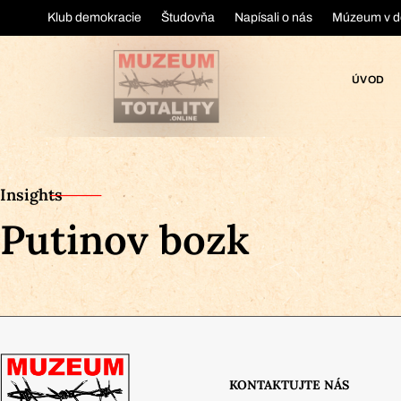
Klub demokracie
Študovňa
Napísali o nás
Múzeum v d
ÚVOD
Insights
Putinov bozk
KONTAKTUJTE NÁS