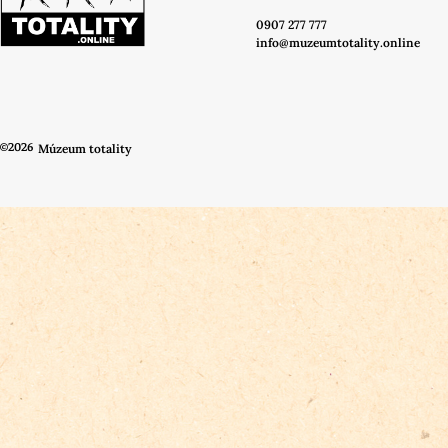
0907 277 777
info@muzeumtotality.online
©2026
Múzeum totality