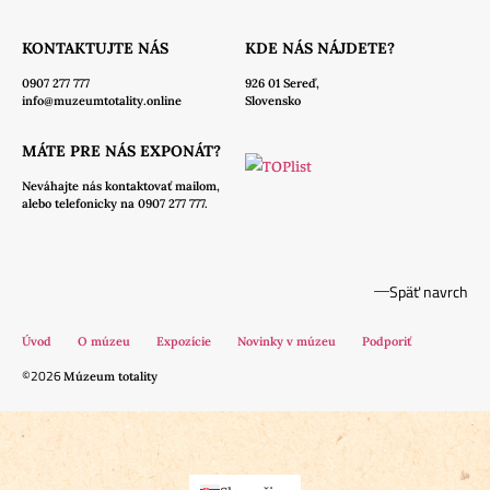
KONTAKTUJTE NÁS
KDE NÁS NÁJDETE?
0907 277 777
926 01 Sereď,
info@muzeumtotality.online
Slovensko
MÁTE PRE NÁS EXPONÁT?
Neváhajte nás
kontaktovať mailom,
alebo telefonicky na 0907 277 777.
Späť navrch
Úvod
O múzeu
Expozície
Novinky v múzeu
Podporiť
©2026
Múzeum totality