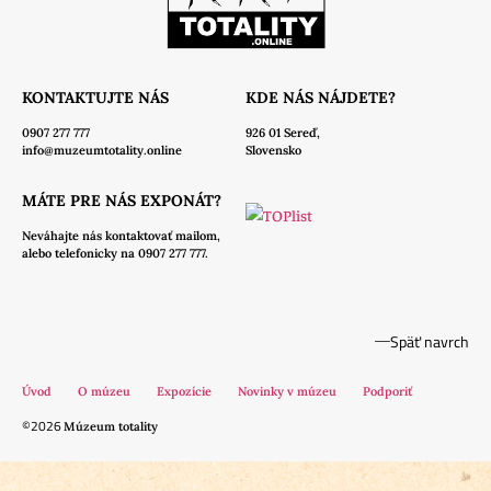
KONTAKTUJTE NÁS
KDE NÁS NÁJDETE?
0907 277 777
926 01 Sereď,
info@muzeumtotality.online
Slovensko
MÁTE PRE NÁS EXPONÁT?
Neváhajte nás
kontaktovať mailom,
alebo telefonicky na 0907 277 777.
Späť navrch
Úvod
O múzeu
Expozície
Novinky v múzeu
Podporiť
©2026
Múzeum totality