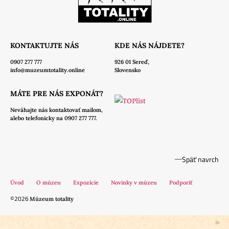
KONTAKTUJTE NÁS
KDE NÁS NÁJDETE?
0907 277 777
926 01 Sereď,
info@muzeumtotality.online
Slovensko
MÁTE PRE NÁS EXPONÁT?
Neváhajte nás
kontaktovať mailom,
alebo telefonicky na 0907 277 777.
Späť navrch
Úvod
O múzeu
Expozície
Novinky v múzeu
Podporiť
©2026
Múzeum totality