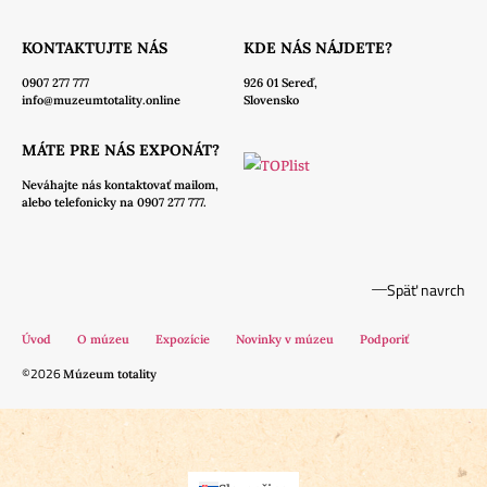
KONTAKTUJTE NÁS
KDE NÁS NÁJDETE?
0907 277 777
926 01 Sereď,
info@muzeumtotality.online
Slovensko
MÁTE PRE NÁS EXPONÁT?
Neváhajte nás
kontaktovať mailom,
alebo telefonicky na 0907 277 777.
Späť navrch
Úvod
O múzeu
Expozície
Novinky v múzeu
Podporiť
©2026
Múzeum totality