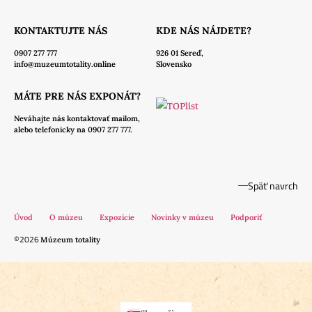
KONTAKTUJTE NÁS
KDE NÁS NÁJDETE?
0907 277 777
926 01 Sereď,
info@muzeumtotality.online
Slovensko
MÁTE PRE NÁS EXPONÁT?
Neváhajte nás
kontaktovať mailom,
alebo telefonicky na 0907 277 777.
Späť navrch
Úvod
O múzeu
Expozície
Novinky v múzeu
Podporiť
©2026
Múzeum totality