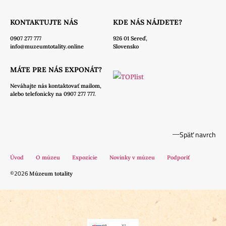
KONTAKTUJTE NÁS
KDE NÁS NÁJDETE?
0907 277 777
926 01 Sereď,
info@muzeumtotality.online
Slovensko
MÁTE PRE NÁS EXPONÁT?
Neváhajte nás
kontaktovať mailom,
alebo telefonicky na 0907 277 777.
Späť navrch
Úvod
O múzeu
Expozície
Novinky v múzeu
Podporiť
©2026
Múzeum totality