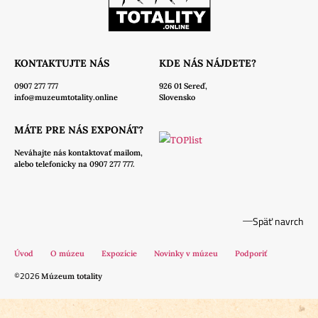
KONTAKTUJTE NÁS
KDE NÁS NÁJDETE?
0907 277 777
926 01 Sereď,
info@muzeumtotality.online
Slovensko
MÁTE PRE NÁS EXPONÁT?
Neváhajte nás
kontaktovať mailom,
alebo telefonicky na 0907 277 777.
Späť navrch
Úvod
O múzeu
Expozície
Novinky v múzeu
Podporiť
©2026
Múzeum totality