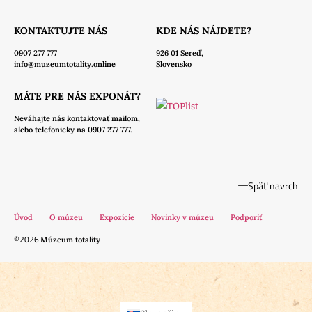
KONTAKTUJTE NÁS
KDE NÁS NÁJDETE?
0907 277 777
926 01 Sereď,
info@muzeumtotality.online
Slovensko
MÁTE PRE NÁS EXPONÁT?
Neváhajte nás
kontaktovať mailom,
alebo telefonicky na 0907 277 777.
Späť navrch
Úvod
O múzeu
Expozície
Novinky v múzeu
Podporiť
©2026
Múzeum totality