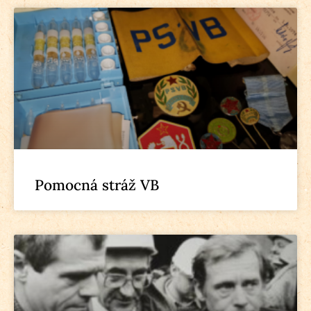
Pomocná stráž VB