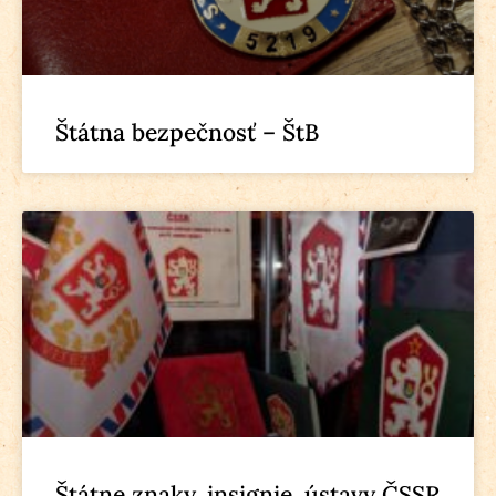
Štátna bezpečnosť – ŠtB
Štátne znaky, insignie, ústavy ČSSR