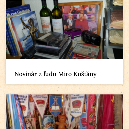
Novinár z ľudu Miro Košťány