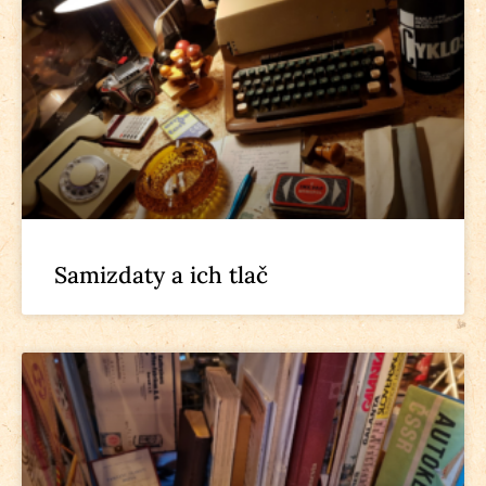
Samizdaty a ich tlač