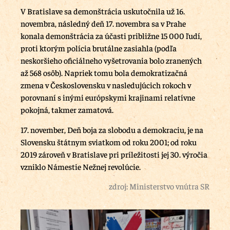
V Bratislave sa demonštrácia uskutočnila už 16.
novembra, následný deň 17. novembra sa v Prahe
konala demonštrácia za účasti približne 15 000 ľudí,
proti ktorým polícia brutálne zasiahla (podľa
neskoršieho oficiálneho vyšetrovania bolo zranených
až 568 osôb). Napriek tomu bola demokratizačná
zmena v Československu v nasledujúcich rokoch v
porovnaní s inými európskymi krajinami relatívne
pokojná, takmer zamatová.
17. november, Deň boja za slobodu a demokraciu, je na
Slovensku štátnym sviatkom od roku 2001; od roku
2019 zároveň v Bratislave pri príležitosti jej 30. výročia
vzniklo Námestie Nežnej revolúcie.
zdroj: Ministerstvo vnútra SR