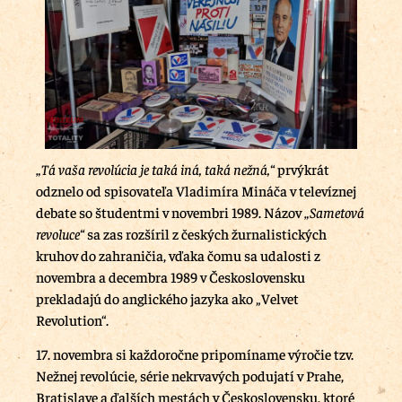
„Tá vaša revolúcia je taká iná, taká nežná,“
prvýkrát
odznelo od spisovateľa Vladimíra Mináča v televíznej
debate so študentmi v novembri 1989. Názov
„Sametová
revoluce“
sa zas rozšíril z českých žurnalistických
kruhov do zahraničia, vďaka čomu sa udalosti z
novembra a decembra 1989 v Československu
prekladajú do anglického jazyka ako „Velvet
Revolution“.
17. novembra si každoročne pripomíname výročie tzv.
Nežnej revolúcie, série nekrvavých podujatí v Prahe,
Bratislave a ďalších mestách v Československu, ktoré