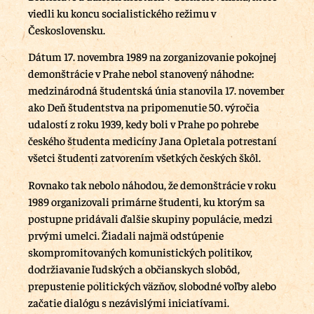
viedli ku koncu socialistického režimu v
Československu.
Dátum 17. novembra 1989 na zorganizovanie pokojnej
demonštrácie v Prahe nebol stanovený náhodne:
medzinárodná študentská únia stanovila 17. november
ako Deň študentstva na pripomenutie 50. výročia
udalostí z roku 1939, kedy boli v Prahe po pohrebe
českého študenta medicíny Jana Opletala potrestaní
všetci študenti zatvorením všetkých českých škôl.
Rovnako tak nebolo náhodou, že demonštrácie v roku
1989 organizovali primárne študenti, ku ktorým sa
postupne pridávali ďalšie skupiny populácie, medzi
prvými umelci. Žiadali najmä odstúpenie
skompromitovaných komunistických politikov,
dodržiavanie ľudských a občianskych slobôd,
prepustenie politických väzňov, slobodné voľby alebo
začatie dialógu s nezávislými iniciatívami.