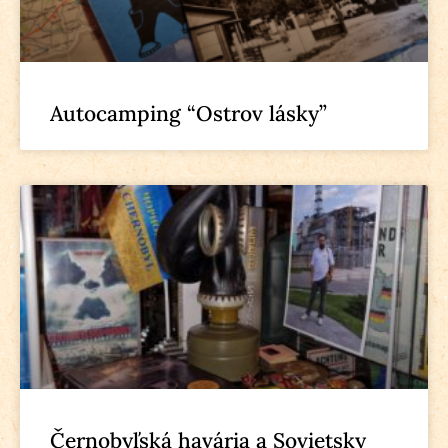
Autocamping “Ostrov lásky”
Černobyľská havária a Sovietsky