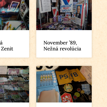
á
November ’89,
 Zenit
Nežná revolúcia