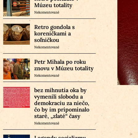
Múzeu totality
Nekomentované
Retro gondola s
koreničkami a
soľničkou
Nekomentované
Petr Mihala po roku
znovu v Múzeu totality
Nekomentované
bez mihnutia oka by
vymenili slobodu a
demokraciu za niečo,
čo by im pripomínalo
staré, „zlaté“ časy
Nekomentované
Legendy socializmu