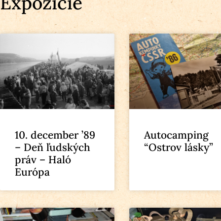
Expozície
10. december ’89
Autocamping
– Deň ľudských
“Ostrov lásky”
práv – Haló
Európa