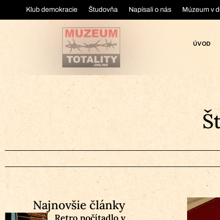
Klub demokracie
Študovňa
Napísali o nás
Múzeum v d
ÚVOD
Š
Najnovšie články
Retro počítadlo v