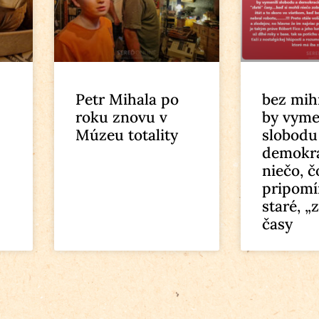
Petr Mihala po
bez mih
roku znovu v
by vyme
Múzeu totality
slobodu
demokra
niečo, č
pripomí
staré, „
časy