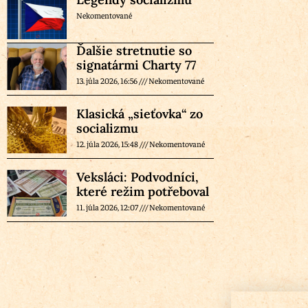
Nekomentované
Ďalšie stretnutie so
signatármi Charty 77
13. júla 2026, 16:56
Nekomentované
Klasická „sieťovka“ zo
socializmu
12. júla 2026, 15:48
Nekomentované
Veksláci: Podvodníci,
které režim potřeboval
11. júla 2026, 12:07
Nekomentované