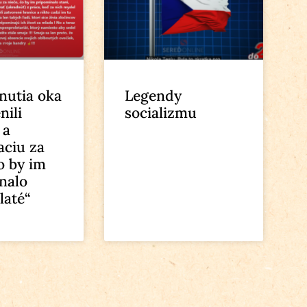
nutia oka
Legendy
nili
socializmu
 a
ciu za
o by im
nalo
zlaté“