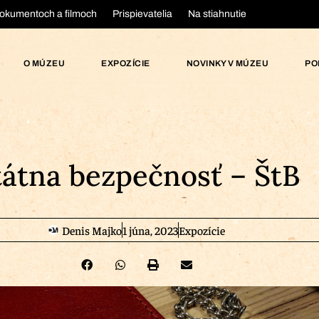
okumentoch a filmoch
Prispievatelia
Na stiahnutie
O MÚZEU
EXPOZÍCIE
NOVINKY V MÚZEU
PO
tátna bezpečnosť – ŠtB
Denis Majko
1 júna, 2023
Expozície