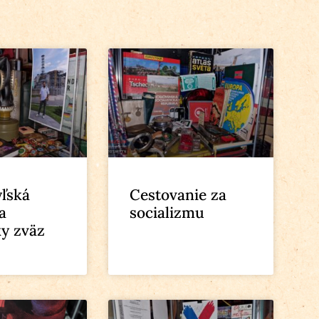
ľská
Cestovanie za
a
socializmu
ky zväz