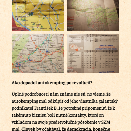
Ako dopadol autokemping po revolúcii?
Úplné podrobnosti nám známe nie sú, no vieme, že
autokemping mal odkúpiť od jeho vlastníka galantský
podnikateľ František B. Je potrebné pripomenúť, že k
takémuto biznisu boli nutné kontakty, ktoré on
vzhľadom na svoje predrevolučné pôsobenie v SZM
mal.
Človek by očakával, že demokracia, konečne