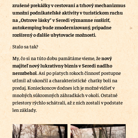
zrušené prekážky v cestovaní a trhový mechanizmus
umožní podnikateľské aktivity v turistickom ruchu
na „Ostrove lásky“ v Seredi významne rozšíriť,
autokemping bude zmodernizovaný, prípadne
rozšírený o ďalšie ubytovacie možnosti.
Stalo sa tak?
My, čo si na túto dobu pamätáme vieme, že
nový
majiteľ nový lukratívny biznis v Seredi nadlho
nerozbehol
. Asi po piatych rokoch činnosť postupne
utlmil až ukončil a charakteristické chatky boli na
predaj. Konieckoncov dodnes ich je možné vidieť v
mnohých súkromných záhradkách v okolí. Ostatné
priestory rýchlo schátrali, až z nich zostali v podstate
len základy.