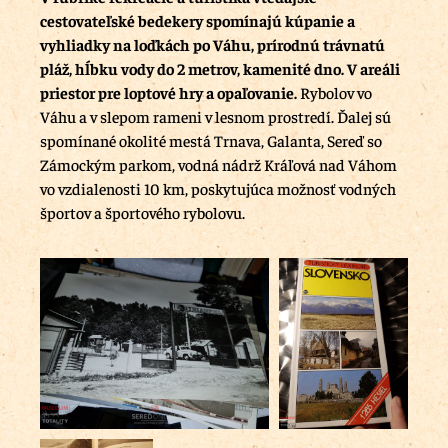
cestovateľské bedekery spomínajú kúpanie a
vyhliadky na loďkách po Váhu, prírodnú trávnatú
pláž, hĺbku vody do 2 metrov, kamenité dno. V areáli
priestor pre loptové hry a opaľovanie.
Rybolov vo
Váhu a v slepom rameni v lesnom prostredí. Ďalej sú
spomínané okolité mestá Trnava, Galanta, Sereď so
Zámockým parkom, vodná nádrž Kráľová nad Váhom
vo vzdialenosti 10 km, poskytujúca možnosť vodných
športov a športového rybolovu.