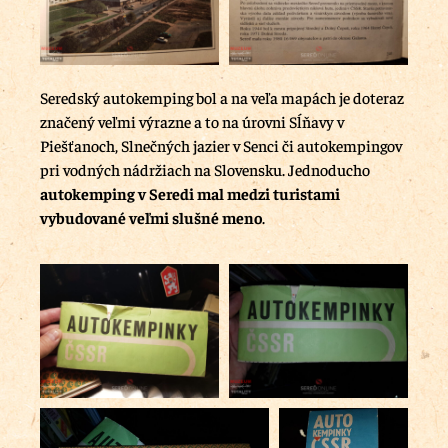
Seredský autokemping bol a na veľa mapách je doteraz
značený veľmi výrazne a to na úrovni Sĺňavy v
Piešťanoch, Slnečných jazier v Senci či autokempingov
pri vodných nádržiach na Slovensku. Jednoducho
autokemping v Seredi mal medzi turistami
vybudované veľmi slušné meno
.