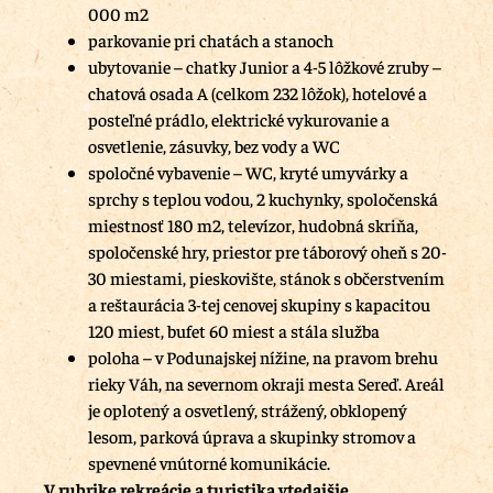
000 m2
parkovanie pri chatách a stanoch
ubytovanie – chatky Junior a 4-5 lôžkové zruby –
chatová osada A (celkom 232 lôžok), hotelové a
posteľné prádlo, elektrické vykurovanie a
osvetlenie, zásuvky, bez vody a WC
spoločné vybavenie – WC, kryté umyvárky a
sprchy s teplou vodou, 2 kuchynky, spoločenská
miestnosť 180 m2, televízor, hudobná skriňa,
spoločenské hry, priestor pre táborový oheň s 20-
30 miestami, pieskovište, stánok s občerstvením
a reštaurácia 3-tej cenovej skupiny s kapacitou
120 miest, bufet 60 miest a stála služba
poloha – v Podunajskej nížine, na pravom brehu
rieky Váh, na severnom okraji mesta Sereď. Areál
je oplotený a osvetlený, strážený, obklopený
lesom, parková úprava a skupinky stromov a
spevnené vnútorné komunikácie.
V rubrike rekreácie a turistika vtedajšie