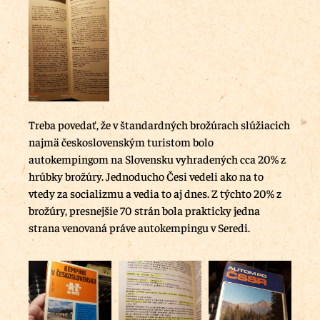
Treba povedať, že v štandardných brožúrach slúžiacich
najmä československým turistom bolo
autokempingom na Slovensku vyhradených cca 20% z
hrúbky brožúry. Jednoducho Česi vedeli ako na to
vtedy za socializmu a vedia to aj dnes. Z týchto 20% z
brožúry, presnejšie 70 strán bola prakticky jedna
strana venovaná práve autokempingu v Seredi.