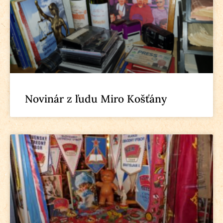
Novinár z ľudu Miro Košťány