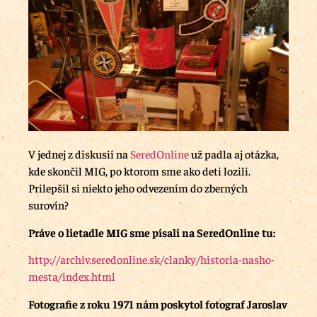
V jednej z diskusií na
SeredOnline
už padla aj otázka,
kde skončil MIG, po ktorom sme ako deti lozili.
Prilepšil si niekto jeho odvezením do zberných
surovín?
Práve o lietadle MIG sme písali na SeredOnline tu:
http://archiv.seredonline.sk/clanky/historia-nasho-
mesta/index.html
Fotografie z roku 1971 nám poskytol fotograf Jaroslav