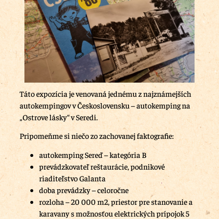
Táto expozícia je venovaná jednému z najznámejších
autokempingov v Československu – autokemping na
„Ostrove lásky“ v Seredi.
Pripomeňme si niečo zo zachovanej faktografie:
autokemping Sereď – kategória B
prevádzkovateľ reštaurácie, podnikové
riaditeľstvo Galanta
doba prevádzky – celoročne
rozloha – 20 000 m2, priestor pre stanovanie a
karavany s možnosťou elektrických prípojok 5