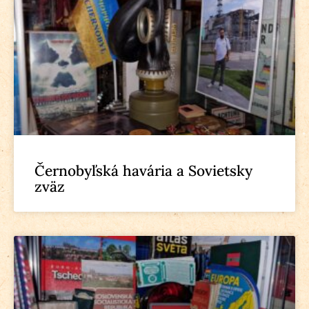
Černobyľská havária a Sovietsky
zväz