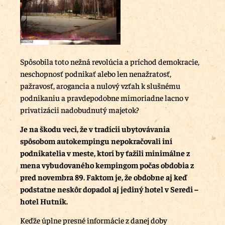
Spôsobila toto nežná revolúcia a príchod demokracie,
neschopnosť podnikať alebo len nenažratosť,
pažravosť, arogancia a nulový vzťah k slušnému
podnikaniu a pravdepodobne mimoriadne lacno v
privatizácii nadobudnutý majetok?
Je na škodu veci, že v tradícii ubytovávania
spôsobom autokempingu nepokračovali iní
podnikatelia v meste, ktorí by ťažili minimálne z
mena vybudovaného kempingom počas obdobia z
pred novembra 89. Faktom je, že obdobne aj keď
podstatne neskôr dopadol aj jediný hotel v Seredi –
hotel Hutník.
Keďže úplne presné informácie z danej doby