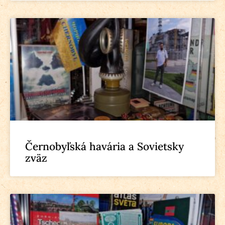
Černobyľská havária a Sovietsky
zväz