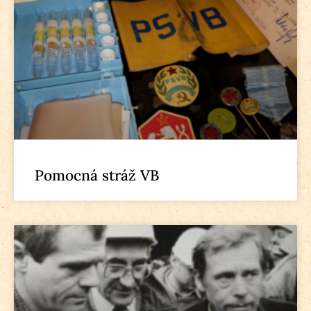
Pomocná stráž VB