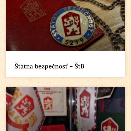
Štátna bezpečnosť – ŠtB