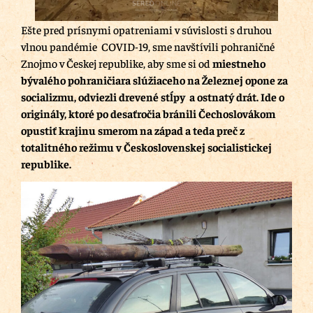
Ešte pred prísnymi opatreniami v súvislosti s druhou
vlnou pandémie COVID-19, sme navštívili pohraničné
Znojmo v Českej republike, aby sme si od
miestneho
bývalého pohraničiara slúžiaceho na Železnej opone za
socializmu, odviezli drevené stĺpy a ostnatý drát. Ide o
originály, ktoré po desaťročia bránili Čechoslovákom
opustiť krajinu smerom na západ a teda preč z
totalitného režimu v Československej socialistickej
republike.