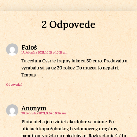
2 Odpovede
Faloš
17. februára 2021, 10:28 o 10:28 am
Ta cedula Cssr je trapny fake za 50 euro. Predavaju a
vyrabaju sa sa uz 20 rokov. Do muzea to nepatri.
Trapas
Odpovedať
Anonym
20. februára 2021, 9:56 o 9:56 am
Plota niet a jeto vidieť ako dobre sa máme. Po
uliciach kopa žobrákov, bezdomovcov, drogárov,
banditou, vražda na objednávku. Rozkradanie štátu,