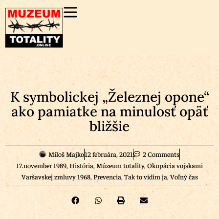
K symbolickej „Železnej opone“
ako pamiatke na minulosť opäť
bližšie
Miloš Majko
12 februára, 2021
2 Comments
17.november 1989
,
História
,
Múzeum totality
,
Okupácia vojskami
Varšavskej zmluvy 1968
,
Prevencia
,
Tak to vidím ja
,
Voľný čas