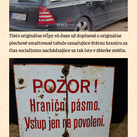
Tieto originálne stĺpy sú dnes už doplnené o originálne
plechové smaltované tabule označujúce štátnu hranicu za
čias socializmu nachádzajúce sa tak isto v zbierke média.