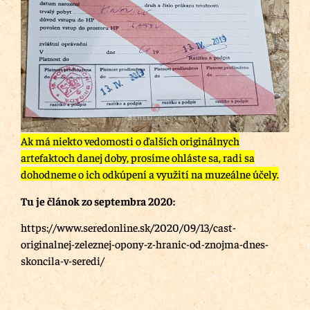
Ak má niekto vedomosti o ďalších originálnych
artefaktoch danej doby, prosíme ohláste sa, radi sa
dohodneme o ich odkúpení a využití na muzeálne účely.
Tu je článok zo septembra 2020:
https://www.seredonline.sk/2020/09/13/cast-
originalnej-zeleznej-opony-z-hranic-od-znojma-dnes-
skoncila-v-seredi/