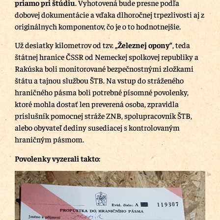
priamo pri štúdiu
. Vyhotovená bude presne podľa
dobovej dokumentácie a vďaka dlhoročnej trpezlivosti aj z
originálnych komponentov, čo je o to hodnotnejšie.
Už desiatky kilometrov od tzv.
„Železnej opony“
, teda
štátnej hranice ČSSR od Nemeckej spolkovej republiky a
Rakúska boli monitorované bezpečnostnými zložkami
štátu a tajnou službou ŠTB. Na vstup do stráženého
hraničného pásma boli potrebné písomné povolenky,
ktoré mohla dostať len preverená osoba, zpravidla
príslušník pomocnej stráže ZNB, spolupracovník ŠTB,
alebo obyvateľ dediny susediacej s kontrolovaným
hraničným pásmom.
Povolenky vyzerali takto: