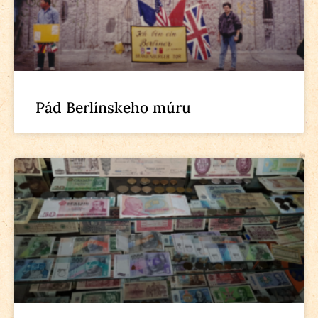
Pád Berlínskeho múru