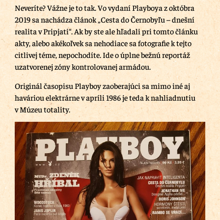
Neveríte? Vážne je to tak. Vo vydaní Playboya z októbra
2019 sa nachádza článok „Cesta do Černobyľu – dnešní
realita v Pripjati“. Ak by ste ale hľadali pri tomto článku
akty, alebo akékoľvek sa nehodiace sa fotografie k tejto
citlivej téme, nepochodíte. Ide o úplne bežnú reportáž
uzatvorenej zóny kontrolovanej armádou.
Originál časopisu Playboy zaoberajúci sa mimo iné aj
haváriou elektrárne v apríli 1986 je teda k nahliadnutiu
v Múzeu totality.