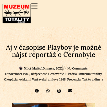
Aj v časopise Playboy je možné
nájsť reportáž o Černobyle
Miloš Majko
10 marca, 2022
No Comments
17.november 1989
,
Bezpečnosť
,
Cestovanie
,
História
,
Múzeum totality
,
Okupácia vojskami Varšavskej zmluvy 1968
,
Prevencia
,
Tak to vidím ja