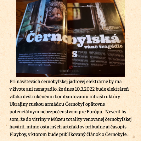
Pri návštevách černobyľskej jadrovej elektrárne by ma
v živote ani nenapadlo, že dnes 10.3.2022 bude elektráreň
vďaka deštrukčnému bombardovaniu infraštruktúry
Ukrajiny ruskou armádou Černobyľ opätovne
potenciálnym nebezpečenstvom pre Európu. Neveril by
som, že do vitríny v Múzeu totality venovanej černobyľskej
havárii, mimo ostatných artefaktov pribudne aj časopis
Playboy, v ktorom bude publikovaný článok o Černobyle.