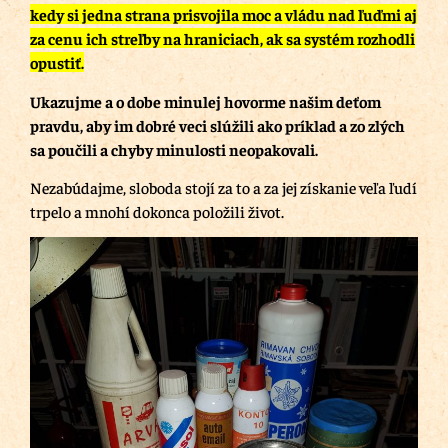
kedy si jedna strana prisvojila moc a vládu nad ľuďmi aj
za cenu ich streľby na hraniciach, ak sa systém rozhodli
opustiť.
Ukazujme a o dobe minulej hovorme našim deťom
pravdu, aby im dobré veci slúžili ako príklad a zo zlých
sa poučili a chyby minulosti neopakovali.
Nezabúdajme, sloboda stojí za to a za jej získanie veľa ľudí
trpelo a mnohí dokonca položili život.