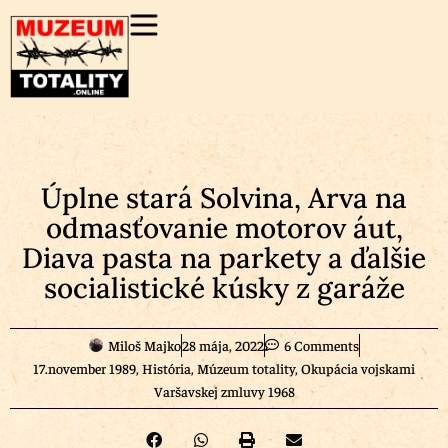
Úplne stará Solvina, Arva na
odmasťovanie motorov áut,
Diava pasta na parkety a ďalšie
socialistické kúsky z garáže
Miloš Majko
28 mája, 2022
6 Comments
17.november 1989
,
História
,
Múzeum totality
,
Okupácia vojskami
Varšavskej zmluvy 1968