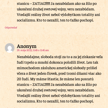
stanicu – ZATIAĽ!!!!!!! Ja nezabúdam ako sa žilo po
ukončení druhej svetovej vojny, veru nezabúdam.
Vtedajší reálny život nebol výdobytkom totality ani
socializmu. Kto to nezažil, ten to ťažko pochopí.
Odpovedať
Anonym
29. mája 2022, 11:45 o 11:45 am
Nezabúdajme, sloboda stojí za to a za jej získanie veľa
ľudí trpelo a mnohí dokonca položili život. Len tak
mimochodom zásluhou americkej slobody prišiel
včera o život jeden človek, pred tromi dňami viac ako
20 ľudí. My máme šťastie, že máme len posratú
stanicu – ZATIAĽ!!!!!!! Ja nezabúdam ako sa žilo po
ukončení druhej svetovej vojny, veru nezabúdam.
Vtedajší reálny život nebol výdobytkom totality ani
socializmu. Kto to nezažil, ten to ťažko pochopí.