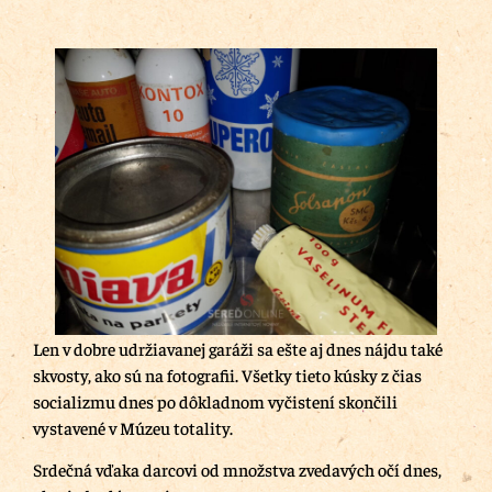
Len v dobre udržiavanej garáži sa ešte aj dnes nájdu také
skvosty, ako sú na fotografii. Všetky tieto kúsky z čias
socializmu dnes po dôkladnom vyčistení skončili
vystavené v Múzeu totality.
Srdečná vďaka darcovi od množstva zvedavých očí dnes,