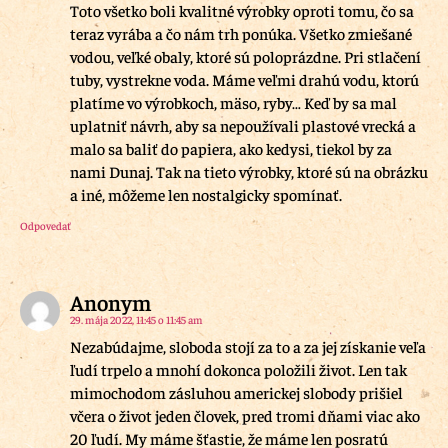
Toto všetko boli kvalitné výrobky oproti tomu, čo sa
teraz vyrába a čo nám trh ponúka. Všetko zmiešané
vodou, veľké obaly, ktoré sú poloprázdne. Pri stlačení
tuby, vystrekne voda. Máme veľmi drahú vodu, ktorú
platíme vo výrobkoch, mäso, ryby… Keď by sa mal
uplatniť návrh, aby sa nepoužívali plastové vrecká a
malo sa baliť do papiera, ako kedysi, tiekol by za
nami Dunaj. Tak na tieto výrobky, ktoré sú na obrázku
a iné, môžeme len nostalgicky spomínať.
Odpovedať
Anonym
29. mája 2022, 11:45 o 11:45 am
Nezabúdajme, sloboda stojí za to a za jej získanie veľa
ľudí trpelo a mnohí dokonca položili život. Len tak
mimochodom zásluhou americkej slobody prišiel
včera o život jeden človek, pred tromi dňami viac ako
20 ľudí. My máme šťastie, že máme len posratú