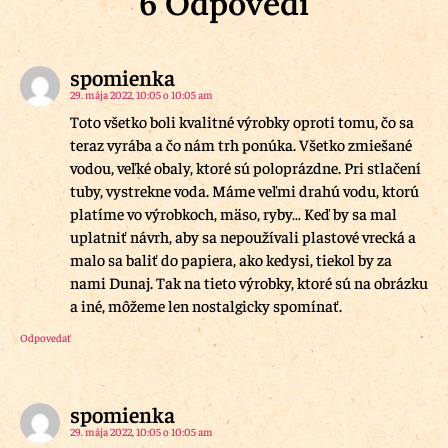
6 Odpovedí
spomienka
29. mája 2022, 10:05 o 10:05 am
Toto všetko boli kvalitné výrobky oproti tomu, čo sa
teraz vyrába a čo nám trh ponúka. Všetko zmiešané
vodou, veľké obaly, ktoré sú poloprázdne. Pri stlačení
tuby, vystrekne voda. Máme veľmi drahú vodu, ktorú
platíme vo výrobkoch, mäso, ryby… Keď by sa mal
uplatniť návrh, aby sa nepoužívali plastové vrecká a
malo sa baliť do papiera, ako kedysi, tiekol by za
nami Dunaj. Tak na tieto výrobky, ktoré sú na obrázku
a iné, môžeme len nostalgicky spomínať.
Odpovedať
spomienka
29. mája 2022, 10:05 o 10:05 am