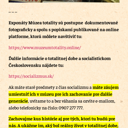
– – –
Exponáty Múzea totality sú postupne dokumentované
fotograficky a spolu s popiskami publikované na online
platforme, ktorú môžete navštíviť tu:
https://www.muzeumtotality.online/
Ďalšie informácie o totalitnej dobe a socialistickom
Československu nájdete tu:
https://socializmus.sk/
Ak máte staré predmety z čias socializmu a
máte záujem
umiestniť ich v múzeu pre ich zachovanie pre ďalšie
generácie
, uvítame to a bez váhania sa ozvite e-mailom,
alebo telefonicky na číslo: 0907 277 777.
Zachovajme kus histórie aj pre tých, ktorí tu budú pre
nás.
A ukážme im, aký bol reálny život v totalitnej dobe,