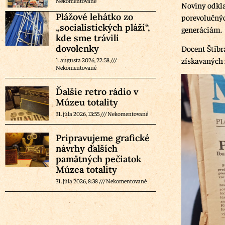
Nekomentované
Noviny odkla
Plážové lehátko zo
porevolučnýc
„socialistických pláží“,
generáciám.
kde sme trávili
dovolenky
Docent Štibr
získavaných 
1. augusta 2026, 22:58
Nekomentované
Ďalšie retro rádio v
Múzeu totality
31. júla 2026, 13:55
Nekomentované
Pripravujeme grafické
návrhy ďalších
pamätných pečiatok
Múzea totality
31. júla 2026, 8:38
Nekomentované