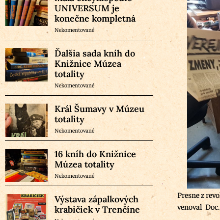
UNIVERSUM je
konečne kompletná
Nekomentované
Ďalšia sada kníh do
Knižnice Múzea
totality
Nekomentované
Král Šumavy v Múzeu
totality
Nekomentované
16 kníh do Knižnice
Múzea totality
Nekomentované
Presne z rev
Výstava zápalkových
venoval Doc. 
krabičiek v Trenčíne