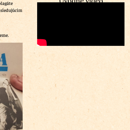
Úvodné video
plagáte
asledujúcim
jeme.