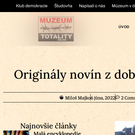
Klub demokracie
Študovňa
Napísali o nás
Múzeum v d
ÚVOD
Originály novín z do
Miloš Majko
6 júna, 2022
2 Com
Najnovšie články
Malá encyklopedie