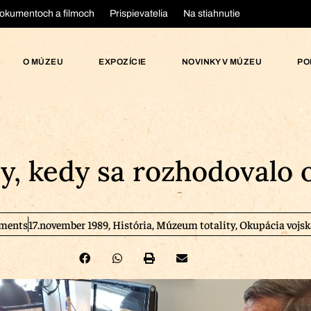
okumentoch a filmoch
Prispievatelia
Na stiahnutie
O MÚZEU
EXPOZÍCIE
NOVINKY V MÚZEU
PO
by, kedy sa rozhodovalo 
ments
17.november 1989
,
História
,
Múzeum totality
,
Okupácia vojsk