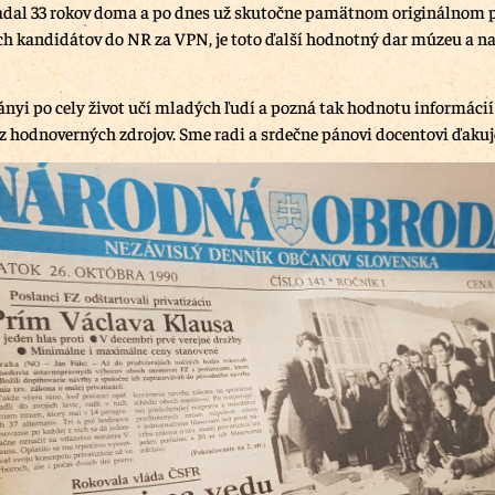
dal 33 rokov doma a po dnes už skutočne pamätnom originálnom 
h kandidátov do NR za VPN, je toto ďalší hodnotný dar múzeu a n
ányi po cely život učí mladých ľudí a pozná tak hodnotu informácií
z hodnoverných zdrojov. Sme radi a srdečne pánovi docentovi ďaku