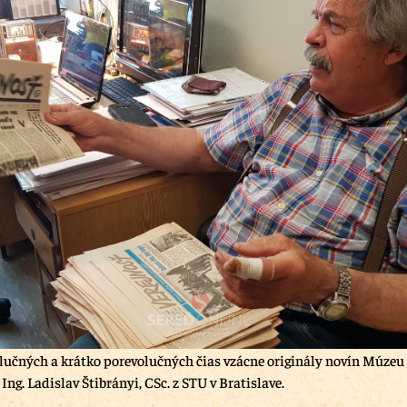
olučných a krátko porevolučných čias vzácne originály novín Múzeu 
Ing. Ladislav Štibrányi, CSc. z STU v Bratislave.