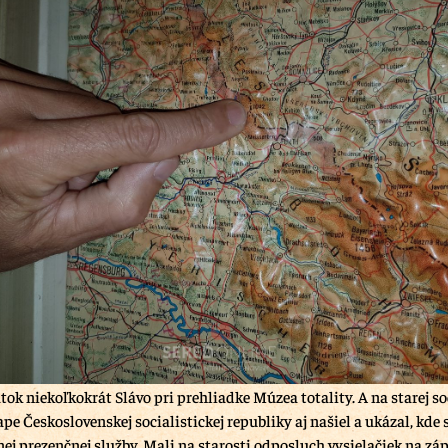
tok niekoľkokrát Slávo pri prehliadke Múzea totality. A na starej so
pe Československej socialistickej republiky aj našiel a ukázal, kde 
nej prezenčnej služby. Mali na starosti odposluch vysielačiek na z