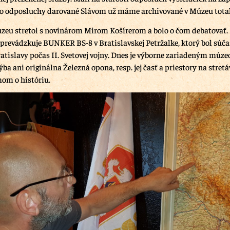
to odposluchy darované Slávom už máme archivované v Múzeu total
úzeu stretol s novinárom Mirom Košírerom a bolo o čom debatovať.
ž prevádzkuje BUNKER BS-8 v Bratislavskej Petržalke, ktorý bol súč
atislavy počas II. Svetovej vojny. Dnes je výborne zariadeným múze
a ani originálna Železná opona, resp. jej časť a priestory na stretá
mom o históriu.