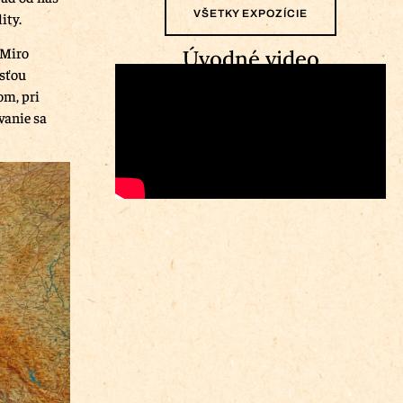
VŠETKY EXPOZÍCIE
ity.
 Miro
Úvodné video
asťou
om, pri
vanie sa