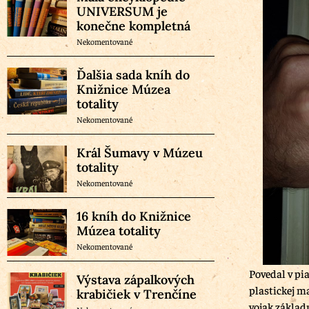
UNIVERSUM je
konečne kompletná
Nekomentované
Ďalšia sada kníh do
Knižnice Múzea
totality
Nekomentované
Král Šumavy v Múzeu
totality
Nekomentované
16 kníh do Knižnice
Múzea totality
Nekomentované
Povedal v pia
Výstava zápalkových
plastickej ma
krabičiek v Trenčíne
vojak základ