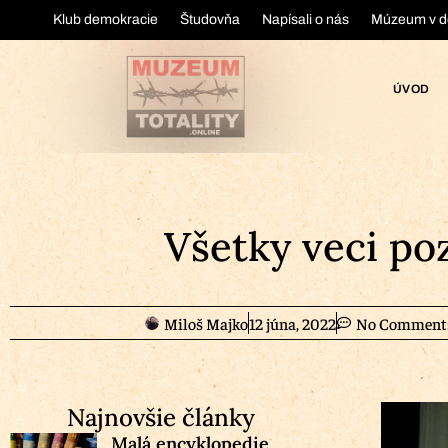
Klub demokracie
Študovňa
Napísali o nás
Múzeum v d
ÚVOD
Všetky veci po
Miloš Majko
12 júna, 2022
No Comment
Najnovšie články
Malá encyklopedie