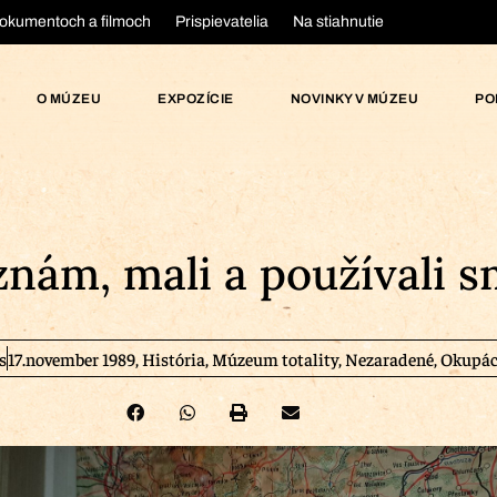
okumentoch a filmoch
Prispievatelia
Na stiahnutie
O MÚZEU
EXPOZÍCIE
NOVINKY V MÚZEU
PO
znám, mali a používali s
s
17.november 1989
,
História
,
Múzeum totality
,
Nezaradené
,
Okupáci