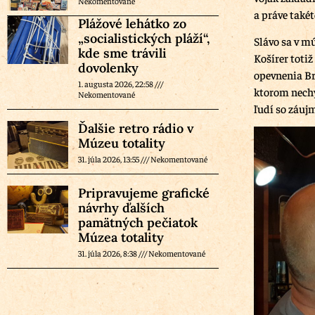
Nekomentované
a práve také
Plážové lehátko zo
„socialistických pláží“,
Slávo sa v m
kde sme trávili
Košírer toti
dovolenky
opevnenia Br
1. augusta 2026, 22:58
ktorom nechýb
Nekomentované
ľudí so záuj
Ďalšie retro rádio v
Múzeu totality
31. júla 2026, 13:55
Nekomentované
Pripravujeme grafické
návrhy ďalších
pamätných pečiatok
Múzea totality
31. júla 2026, 8:38
Nekomentované