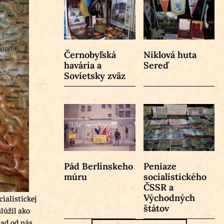
Černobyľská
Niklová huta
havária a
Sereď
Sovietsky zväz
Pád Berlínskeho
Peniaze
múru
socialistického
ČSSR a
Východných
cialistickej
štátov
slúžil ako
ápad od nás