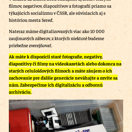
filmov, negatívov, diapozitívov a fotografií priamo sa
týkajúcich socializmu v ČSSR, ale súvisiacich aj s
históriou mesta Sereď.
Nateraz máme digitalizovaných viac ako 10 000
zaujímavých záberov, z ktorých niektoré budeme
priebežne zverejňovať.
Ak máte k dispozícii staré fotografie, negatívy,
diapozitívy či filmy na videokazetách alebo dokonca na
starých celuloidových filmoch a máte záujem o ich
zachovanie pre ďalšie generácie neváhajte a ozvite sa
nám. Zabezpečíme ich digitalizáciu a odbornú
archiváciu.