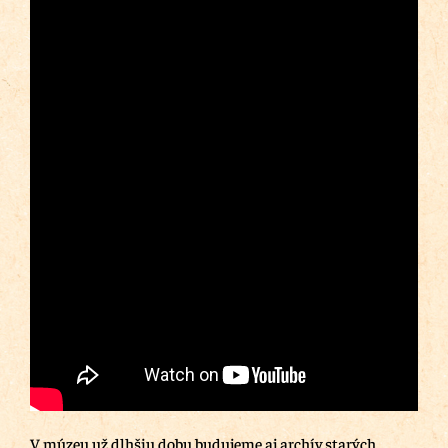
V múzeu už dlhšiu dobu budujeme aj archív starých