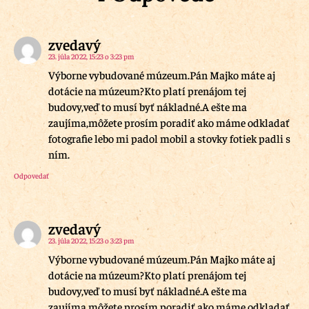
zvedavý
23. júla 2022, 15:23 o 3:23 pm
Výborne vybudované múzeum.Pán Majko máte aj
dotácie na múzeum?Kto platí prenájom tej
budovy,veď to musí byť nákladné.A ešte ma
zaujíma,môžete prosím poradiť ako máme odkladať
fotografie lebo mi padol mobil a stovky fotiek padli s
ním.
Odpovedať
zvedavý
23. júla 2022, 15:23 o 3:23 pm
Výborne vybudované múzeum.Pán Majko máte aj
dotácie na múzeum?Kto platí prenájom tej
budovy,veď to musí byť nákladné.A ešte ma
zaujíma,môžete prosím poradiť ako máme odkladať