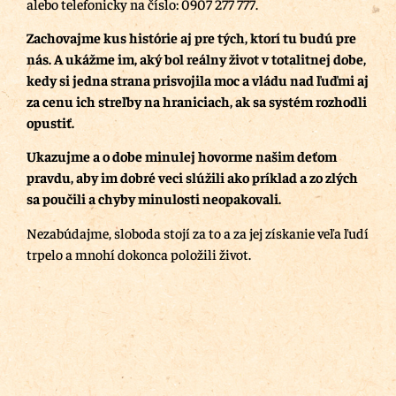
alebo telefonicky na číslo: 0907 277 777.
Zachovajme kus histórie aj pre tých, ktorí tu budú pre
nás.
A ukážme im, aký bol reálny život v totalitnej dobe,
kedy si jedna strana prisvojila moc a vládu nad ľuďmi aj
za cenu ich streľby na hraniciach, ak sa systém rozhodli
opustiť.
Ukazujme a o dobe minulej hovorme našim deťom
pravdu, aby im dobré veci slúžili ako príklad a zo zlých
sa poučili a chyby minulosti neopakovali.
Nezabúdajme, sloboda stojí za to a za jej získanie veľa ľudí
trpelo a mnohí dokonca položili život.