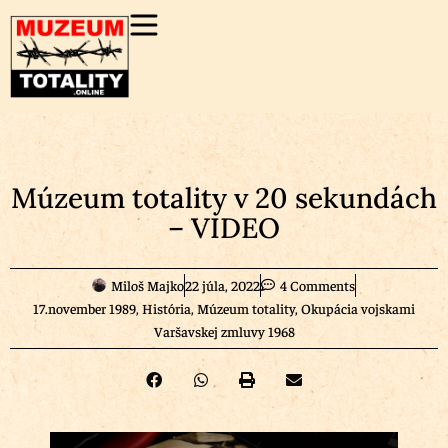
Múzeum totality v 20 sekundách
– VIDEO
Miloš Majko
22 júla, 2022
4 Comments
17.november 1989
,
História
,
Múzeum totality
,
Okupácia vojskami
Varšavskej zmluvy 1968