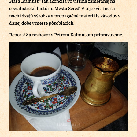
Fľaša „šamusu“ tak skončila vo vitríne zameranej na
socialistickú históriu Mesta Sereď. V tejto vitríne sa
nachádzajú výrobky a propagačné materiály závodov v
danej dobe v meste pôsobiacich.
Reportáž a rozhovor s Petrom Kalmusom pripravujeme.