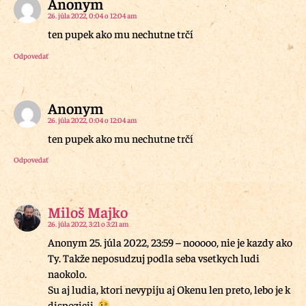
Anonym
26. júla 2022, 0:04 o 12:04 am
ten pupek ako mu nechutne trčí
Odpovedať
Anonym
26. júla 2022, 0:04 o 12:04 am
ten pupek ako mu nechutne trčí
Odpovedať
Miloš Majko
26. júla 2022, 3:21 o 3:21 am
Anonym 25. júla 2022, 23:59 – nooooo, nie je kazdy ako
Ty. Takže neposudzuj podla seba vsetkych ludi
naokolo.
Su aj ludia, ktori nevypiju aj Okenu len preto, lebo je k
dispozicii.