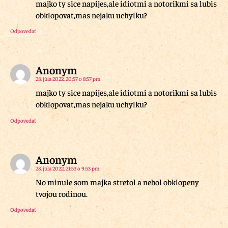
majko ty sice napijes,ale idiotmi a notorikmi sa lubis
obklopovat,mas nejaku uchylku?
Odpovedať
Anonym
28. júla 2022, 20:57 o 8:57 pm
majko ty sice napijes,ale idiotmi a notorikmi sa lubis
obklopovat,mas nejaku uchylku?
Odpovedať
Anonym
28. júla 2022, 21:53 o 9:53 pm
No minule som majka stretol a nebol obklopeny
tvojou rodinou.
Odpovedať