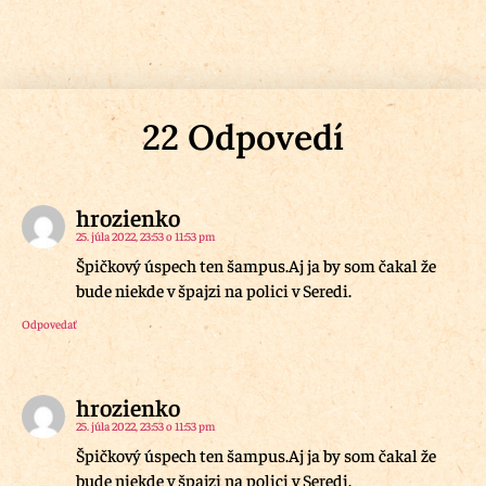
22 Odpovedí
hrozienko
25. júla 2022, 23:53 o 11:53 pm
Špičkový úspech ten šampus.Aj ja by som čakal že
bude niekde v špajzi na polici v Seredi.
Odpovedať
hrozienko
25. júla 2022, 23:53 o 11:53 pm
Špičkový úspech ten šampus.Aj ja by som čakal že
bude niekde v špajzi na polici v Seredi.