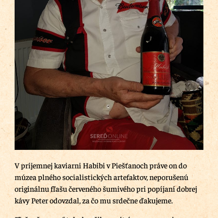
V príjemnej kaviarni Habibi v Piešťanoch práve on do
múzea plného socialistických artefaktov, neporušenú
originálnu fľašu červeného šumivého pri popíjaní dobrej
kávy Peter odovzdal, za čo mu srdečne ďakujeme.