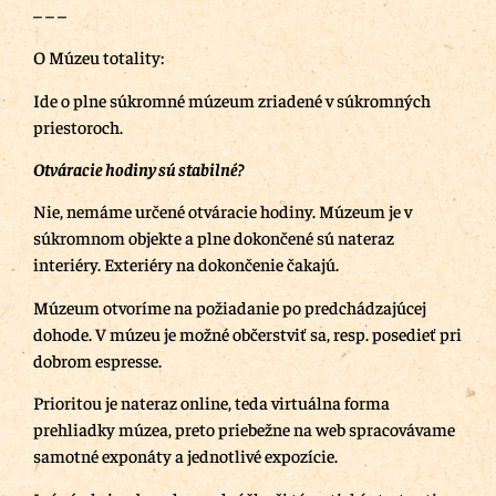
– – –
O Múzeu totality:
Ide o plne súkromné múzeum zriadené v súkromných
priestoroch.
Otváracie hodiny sú stabilné?
Nie, nemáme určené otváracie hodiny. Múzeum je v
súkromnom objekte a plne dokončené sú nateraz
interiéry. Exteriéry na dokončenie čakajú.
Múzeum otvoríme na požiadanie po predchádzajúcej
dohode. V múzeu je možné občerstviť sa, resp. posedieť pri
dobrom espresse.
Prioritou je nateraz online, teda virtuálna forma
prehliadky múzea, preto priebežne na web spracovávame
samotné exponáty a jednotlivé expozície.