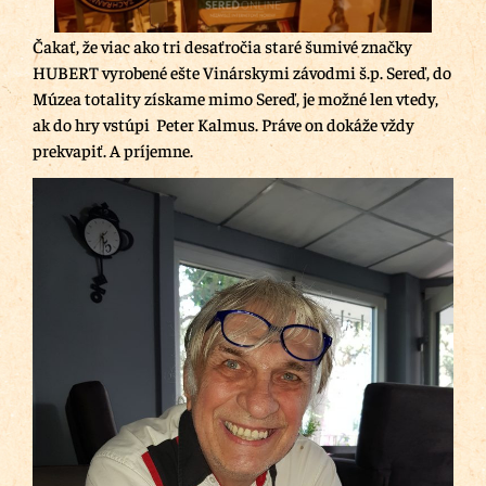
Čakať, že viac ako tri desaťročia staré šumivé značky
HUBERT vyrobené ešte Vinárskymi závodmi š.p. Sereď, do
Múzea totality získame mimo Sereď, je možné len vtedy,
ak do hry vstúpi Peter Kalmus. Práve on dokáže vždy
prekvapiť. A príjemne.