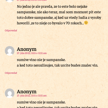
No jedno je ale pravda, ze to este bolo nejake
sampanske, nie ako teraz, mal som moznost pit este
toto dobre sampanske, aj ked uz vtedy ludia z vyroby
hovorili ,ze to nieje co byvalo v 70 rokoch…
Odpovedať
Anonym
27. júla 2022, 11:51 o 11:51 am
sumive vino nie je sampanske.
a ked toto nerozlisujes, tak urcite budes znalec vin.
Odpovedať
Anonym
27. júla 2022, 11:51 o 11:51 am
sumive vino nie je sampanske.
a ked toto nerozlisujes, tak urcite budes znalec vin.