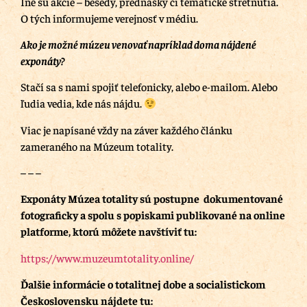
Iné sú akcie – besedy, prednášky či tématické stretnutia.
O tých informujeme verejnosť v médiu.
Ako je možné múzeu venovať napríklad doma nájdené
exponáty?
Stačí sa s nami spojiť telefonicky, alebo e-mailom. Alebo
ľudia vedia, kde nás nájdu.
Viac je napísané vždy na záver každého článku
zameraného na Múzeum totality.
– – –
Exponáty Múzea totality sú postupne dokumentované
fotograficky a spolu s popiskami publikované na online
platforme, ktorú môžete navštíviť tu:
https://www.muzeumtotality.online/
Ďalšie informácie o totalitnej dobe a socialistickom
Československu nájdete tu: