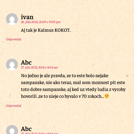
ivan
26. júla 2022, 21:09 o 9:09 pm
Aj tak je Kalmus KOKOT.
Odpovedať
Abc
27. júla 2022, 8:04 o 8:04 am
No jedno je ale pravda, ze to este bolo nejake
sampanske, nie ako teraz, mal som moznost pit este
toto dobre sampanske, aj ked uz vtedy ludia z vyroby
hovorili ,ze to nieje co byvalo v 70 rokoch…
Odpovedať
Abc
27. júla 2022, 8:04 o 8:04 am