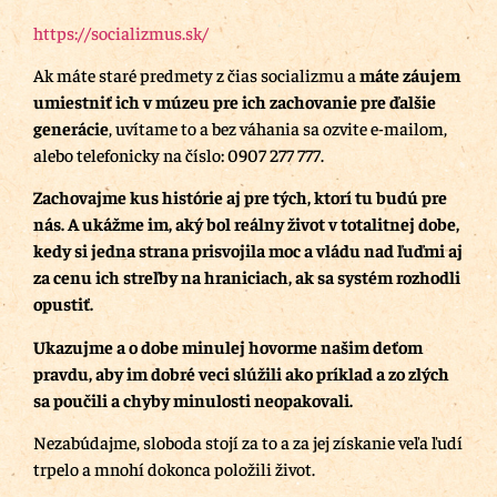
https://socializmus.sk/
Ak máte staré predmety z čias socializmu a
máte záujem
umiestniť ich v múzeu pre ich zachovanie pre ďalšie
generácie
, uvítame to a bez váhania sa ozvite e-mailom,
alebo telefonicky na číslo: 0907 277 777.
Zachovajme kus histórie aj pre tých, ktorí tu budú pre
nás.
A ukážme im, aký bol reálny život v totalitnej dobe,
kedy si jedna strana prisvojila moc a vládu nad ľuďmi aj
za cenu ich streľby na hraniciach, ak sa systém rozhodli
opustiť.
Ukazujme a o dobe minulej hovorme našim deťom
pravdu, aby im dobré veci slúžili ako príklad a zo zlých
sa poučili a chyby minulosti neopakovali.
Nezabúdajme, sloboda stojí za to a za jej získanie veľa ľudí
trpelo a mnohí dokonca položili život.