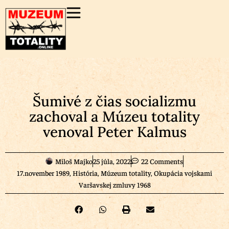
Šumivé z čias socializmu
zachoval a Múzeu totality
venoval Peter Kalmus
Miloš Majko
25 júla, 2022
22 Comments
17.november 1989
,
História
,
Múzeum totality
,
Okupácia vojskami
Varšavskej zmluvy 1968