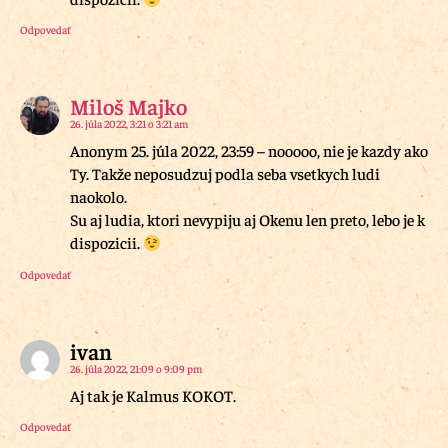
Odpovedať
Miloš Majko
26. júla 2022, 3:21 o 3:21 am
Anonym 25. júla 2022, 23:59 – nooooo, nie je kazdy ako
Ty. Takže neposudzuj podla seba vsetkych ludi
naokolo.
Su aj ludia, ktori nevypiju aj Okenu len preto, lebo je k
dispozicii.
Odpovedať
ivan
26. júla 2022, 21:09 o 9:09 pm
Aj tak je Kalmus KOKOT.
Odpovedať