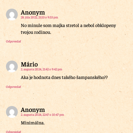
Anonym
28. júla 2022, 21:53 o 9:53 pm
No minule som majka stretol a nebol obklopeny
tvojou rodinou.
Odpovedať
Mário
2. augusta 2024, 21:42 o 9:42 pm
Aka je hodnota dnes takého šampanského??
Odpovedať
Anonym
2. augusta 2024, 22:47 o 10:47 pm
Minimálna.
Odpovedať