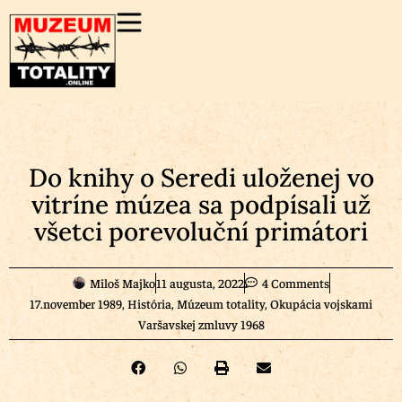
Do knihy o Seredi uloženej vo
vitríne múzea sa podpísali už
všetci porevoluční primátori
Miloš Majko
11 augusta, 2022
4 Comments
17.november 1989
,
História
,
Múzeum totality
,
Okupácia vojskami
Varšavskej zmluvy 1968