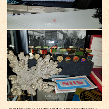
Práve táto vitrína obsahuje všetku doteraz zaobstaranú