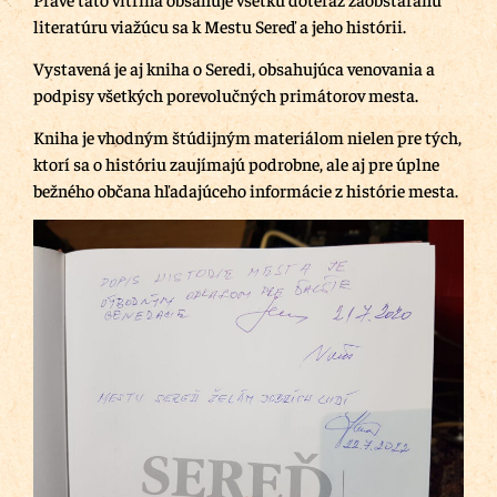
literatúru viažúcu sa k Mestu Sereď a jeho histórii.
Vystavená je aj kniha o Seredi, obsahujúca venovania a
podpisy všetkých porevolučných primátorov mesta.
Kniha je vhodným štúdijným materiálom nielen pre tých,
ktorí sa o históriu zaujímajú podrobne, ale aj pre úplne
bežného občana hľadajúceho informácie z histórie mesta.