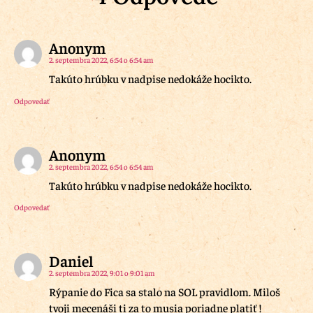
Anonym
2. septembra 2022, 6:54 o 6:54 am
Takúto hrúbku v nadpise nedokáže hocikto.
Odpovedať
Anonym
2. septembra 2022, 6:54 o 6:54 am
Takúto hrúbku v nadpise nedokáže hocikto.
Odpovedať
Daniel
2. septembra 2022, 9:01 o 9:01 am
Rýpanie do Fica sa stalo na SOL pravidlom. Miloš
tvoji mecenáši ti za to musia poriadne platiť !