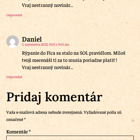
Vraj nestranný novinár…
Odpovedať
Daniel
2. septembra 2022, 9:01 o 9:01 am
Rýpanie do Fica sa stalo na SOL pravidlom. Miloš
tvoji mecenáši ti za to musia poriadne platiť !
Vraj nestranný novinár…
Odpovedať
Pridaj komentár
Vaša e-mailová adresa nebude zverejnená.
Vyžadované polia sú
označené
*
Komentár
*