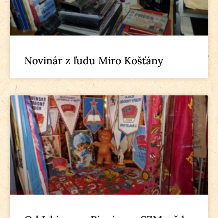
Novinár z ľudu Miro Košťány