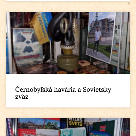
Černobyľská havária a Sovietsky
zväz