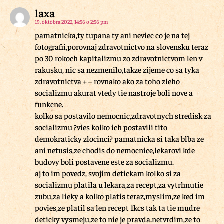
laxa
19. októbra 2022, 14:56 o 2:56 pm
pamatnicka,ty tupana ty ani neviec co je na tej
fotografii,porovnaj zdravotnictvo na slovensku teraz
po 30 rokoch kapitalizmu zo zdravotnictvom len v
rakusku, nic sa nezmenilo,takze zijeme co sa tyka
zdravotnictva + – rovnako ako za toho zleho
socializmu akurat vtedy tie nastroje boli nove a
funkcne.
kolko sa postavilo nemocnic,zdravotnych stredisk za
socializmu ?vies kolko ich postavili tito
demokraticky zlocinci? pamatnicka si taka blba ze
ani netusis,ze chodis do nemocnice,lekarovi kde
budovy boli postavene este za socializmu.
aj to im povedz, svojim detickam kolko si za
socializmu platila u lekara,za recept,za vytrhnutie
zubu,za lieky a kolko platis teraz,myslim,ze ked im
povies,ze platil sa len recept 1kcs tak ta tie mudre
deticky vysmeju,ze to nie je pravda.netvrdim,ze to