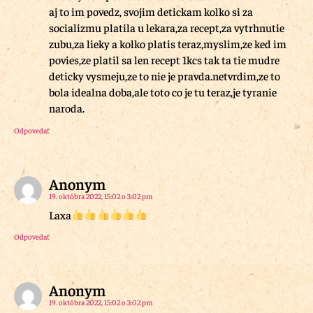
aj to im povedz, svojim detickam kolko si za
socializmu platila u lekara,za recept,za vytrhnutie
zubu,za lieky a kolko platis teraz,myslim,ze ked im
povies,ze platil sa len recept 1kcs tak ta tie mudre
deticky vysmeju,ze to nie je pravda.netvrdim,ze to
bola idealna doba,ale toto co je tu teraz,je tyranie
naroda.
Odpovedať
Anonym
19. októbra 2022, 15:02 o 3:02 pm
Laxa
Odpovedať
Anonym
19. októbra 2022, 15:02 o 3:02 pm