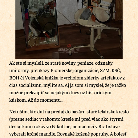
Ak ste si mysleli, ze staré noviny, peniaze, odznaky,
uniformy, preukazy Pionierskej organizácie, SZM, KSČ,
ROH či Vojenská knižka je vrcholom zbierky artefaktov z
čias socializmu, mýlite sa. Aj ja som si myslel, že je ťažko
možné prekvapiť sa nejakým dnes už historickým
kúskom. Až do momentu…
Netuším, kto dal na predaj do bazáru staré lekárske kreslo
(presne sediac v takomto kresle mi pred viac ako štyrmi
desiatkami rokov vo Fakultnej nemocnici v Bratislave
vyberali krčné mandle. Rovnaké kožené popruhy. A bolesť