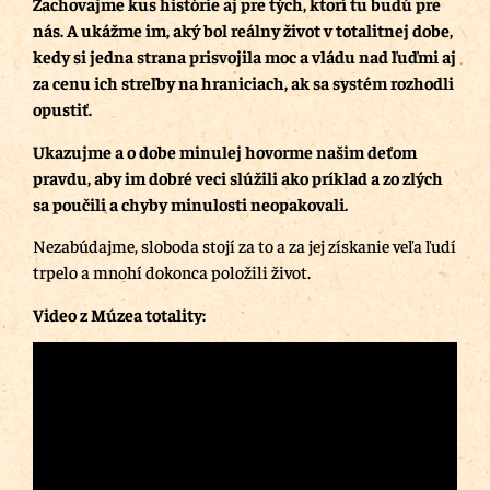
Zachovajme kus histórie aj pre tých, ktorí tu budú pre
nás.
A ukážme im, aký bol reálny život v totalitnej dobe,
kedy si jedna strana prisvojila moc a vládu nad ľuďmi aj
za cenu ich streľby na hraniciach, ak sa systém rozhodli
opustiť.
Ukazujme a o dobe minulej hovorme našim deťom
pravdu, aby im dobré veci slúžili ako príklad a zo zlých
sa poučili a chyby minulosti neopakovali.
Nezabúdajme, sloboda stojí za to a za jej získanie veľa ľudí
trpelo a mnohí dokonca položili život.
Video z Múzea totality: