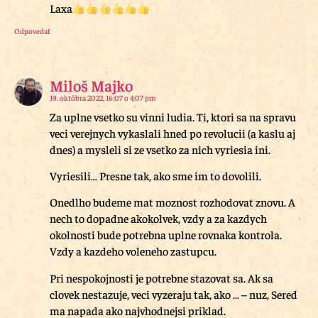
Laxa
Odpovedať
Miloš Majko
19. októbra 2022, 16:07 o 4:07 pm
Za uplne vsetko su vinni ludia. Ti, ktori sa na spravu
veci verejnych vykaslali hned po revolucii (a kaslu aj
dnes) a mysleli si ze vsetko za nich vyriesia ini.
Vyriesili… Presne tak, ako sme im to dovolili.
Onedlho budeme mat moznost rozhodovat znovu. A
nech to dopadne akokolvek, vzdy a za kazdych
okolnosti bude potrebna uplne rovnaka kontrola.
Vzdy a kazdeho voleneho zastupcu.
Pri nespokojnosti je potrebne stazovat sa. Ak sa
clovek nestazuje, veci vyzeraju tak, ako … – nuz, Sered
ma napada ako najvhodnejsi priklad.