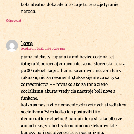
bola idealna doba,ale toto co je tu teraz,je tyranie
naroda.
Odpovedať
laxa
19. októbra 2022, 14:56 o 2:56 pm
pamatnicka,ty tupana ty ani neviec co je na tej
fotografii,porovnaj zdravotnictvo na slovensku teraz
po 30 rokoch kapitalizmu zo zdravotnictvom len v
rakusku, nic sa nezmenilo,takze zijeme co sa tyka
zdravotnictva + – rovnako ako za toho zleho
socializmu akurat vtedy tie nastroje boli nove a
funkcne.
kolko sa postavilo nemocnic,zdravotnych stredisk za
socializmu ?vies kolko ich postavili tito
demokraticky zlocinci? pamatnicka si taka blba ze
ani netusis,ze chodis do nemocnice,lekarovi kde
budovy boli postavene este za socializmu.