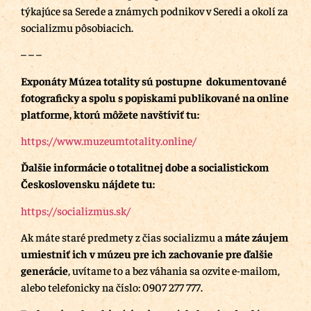
týkajúce sa Serede a známych podnikov v Seredi a okolí za
socializmu pôsobiacich.
– – –
Exponáty Múzea totality sú postupne dokumentované
fotograficky a spolu s popiskami publikované na online
platforme, ktorú môžete navštíviť tu:
https://www.muzeumtotality.online/
Ďalšie informácie o totalitnej dobe a socialistickom
Československu nájdete tu:
https://socializmus.sk/
Ak máte staré predmety z čias socializmu a
máte záujem
umiestniť ich v múzeu pre ich zachovanie pre ďalšie
generácie
, uvítame to a bez váhania sa ozvite e-mailom,
alebo telefonicky na číslo: 0907 277 777.