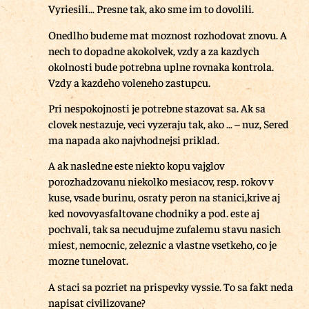
Vyriesili… Presne tak, ako sme im to dovolili.
Onedlho budeme mat moznost rozhodovat znovu. A
nech to dopadne akokolvek, vzdy a za kazdych
okolnosti bude potrebna uplne rovnaka kontrola.
Vzdy a kazdeho voleneho zastupcu.
Pri nespokojnosti je potrebne stazovat sa. Ak sa
clovek nestazuje, veci vyzeraju tak, ako … – nuz, Sered
ma napada ako najvhodnejsi priklad.
A ak nasledne este niekto kopu vajglov
porozhadzovanu niekolko mesiacov, resp. rokov v
kuse, vsade burinu, osraty peron na stanici,krive aj
ked novovyasfaltovane chodniky a pod. este aj
pochvali, tak sa necudujme zufalemu stavu nasich
miest, nemocnic, zeleznic a vlastne vsetkeho, co je
mozne tunelovat.
A staci sa pozriet na prispevky vyssie. To sa fakt neda
napisat civilizovane?