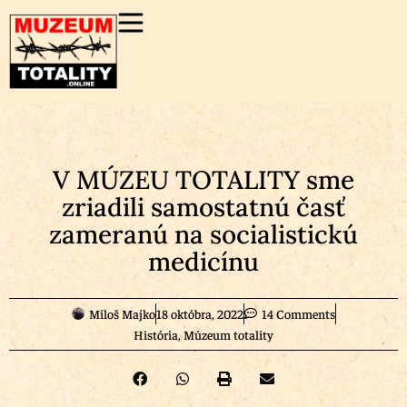
V MÚZEU TOTALITY sme
zriadili samostatnú časť
zameranú na socialistickú
medicínu
Miloš Majko
18 októbra, 2022
14 Comments
História
,
Múzeum totality