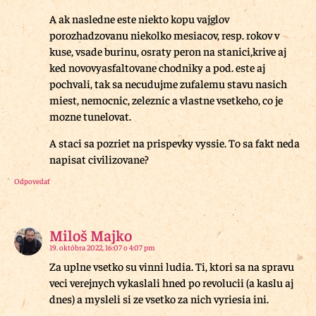
A ak nasledne este niekto kopu vajglov
porozhadzovanu niekolko mesiacov, resp. rokov v
kuse, vsade burinu, osraty peron na stanici,krive aj
ked novovyasfaltovane chodniky a pod. este aj
pochvali, tak sa necudujme zufalemu stavu nasich
miest, nemocnic, zeleznic a vlastne vsetkeho, co je
mozne tunelovat.
A staci sa pozriet na prispevky vyssie. To sa fakt neda
napisat civilizovane?
Odpovedať
Miloš Majko
19. októbra 2022, 16:07 o 4:07 pm
Za uplne vsetko su vinni ludia. Ti, ktori sa na spravu
veci verejnych vykaslali hned po revolucii (a kaslu aj
dnes) a mysleli si ze vsetko za nich vyriesia ini.