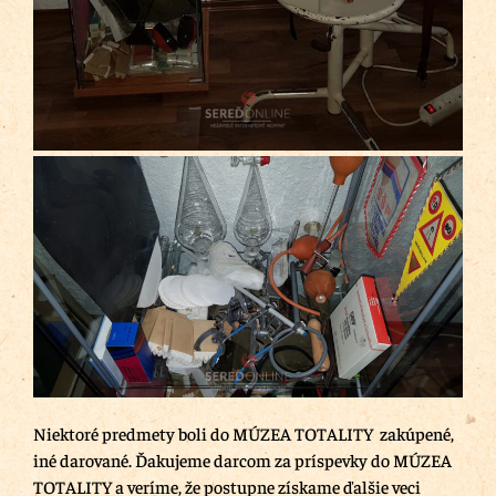
Niektoré predmety boli do MÚZEA TOTALITY zakúpené,
iné darované. Ďakujeme darcom za príspevky do MÚZEA
TOTALITY a veríme, že postupne získame ďalšie veci