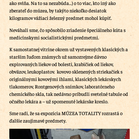
ako sviňa. Na to sa nezabúda…) o to viac, kto iný ako
zberateľ do múzea, by takýto niekoľko desiatok
kilogramov vážiaci železný predmet mohol kúpiť.
Neváhali sme, čo spôsobilo zriadenie špeciálneho kúta s
medicínskymi socialistickými predmetmi.
K samostatnej vitríne okrem už vystavených klasických a
starším ľuďom známych už samozrejme dávno
expirovaných liekov od bolesti, krabičiek od liekov,
obväzov, leukoplastov. kovovo sklenených striekačiek s
originálnymi kovovými ihlami, klasických lekárskych
tlakomerov, Rontgenových snímkov, laboratórneho
chemického skla, tak nedávno pribudli svetelné tabule od
očného lekára a – už spomenuté lekárske kreslo.
Sme radi, že sa expozícia MÚZEA TOTALITY rozrastá o
ďalšie zaujímavé predmety.