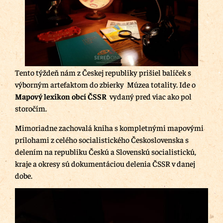
Tento týždeň nám z Českej republiky prišiel balíček s
výborným artefaktom do zbierky Múzea totality. Ide o
Mapový lexikon obcí ČSSR
vydaný pred viac ako pol
storočím.
Mimoriadne zachovalá kniha s kompletnými mapovými
prílohami z celého socialistického Československa s
delením na republiku Českú a Slovenskú socialistickú,
kraje a okresy sú dokumentáciou delenia ČSSR v danej
dobe.