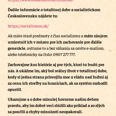
Ďalšie informácie o totalitnej dobe a socialistickom
Československu nájdete tu:
https://socializmus.sk/
Ak máte staré predmety z čias socializmu a
máte záujem
umiestniť ich v múzeu pre ich zachovanie pre ďalšie
generácie
, uvítame to a bez váhania sa ozvite e-mailom,
alebo telefonicky na číslo: 0907 277 777.
Zachovajme kus histórie aj pre tých, ktorí tu budú pre
nás.
A ukážme im, aký bol reálny život v totalitnej dobe,
kedy si jedna strana prisvojila moc a vládu nad ľuďmi aj
za cenu ich streľby na hraniciach, ak sa systém rozhodli
opustiť.
Ukazujme a o dobe minulej hovorme našim deťom
pravdu, aby im dobré veci slúžili ako príklad a zo zlých
sa poučili a chyby minulosti neopakovali.