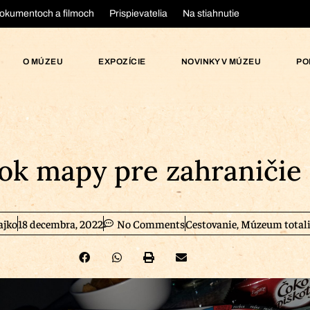
okumentoch a filmoch
Prispievatelia
Na stiahnutie
O MÚZEU
EXPOZÍCIE
NOVINKY V MÚZEU
PO
ok mapy pre zahraničie 
ajko
18 decembra, 2022
No Comments
Cestovanie
,
Múzeum totali