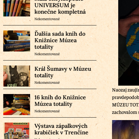
UNIVERSUM je
konečne kompletná
Nekomentované
Ďalšia sada kníh do
Knižnice Múzea
totality
Nekomentované
Král Šumavy v Múzeu
totality
Nekomentované
Naozaj zaují
16 kníh do Knižnice
pravdepodobn
Múzea totality
MÚZEU TOTAL
Nekomentované
zachovalom st
Výstava zápalkových
krabičiek v Trenčíne