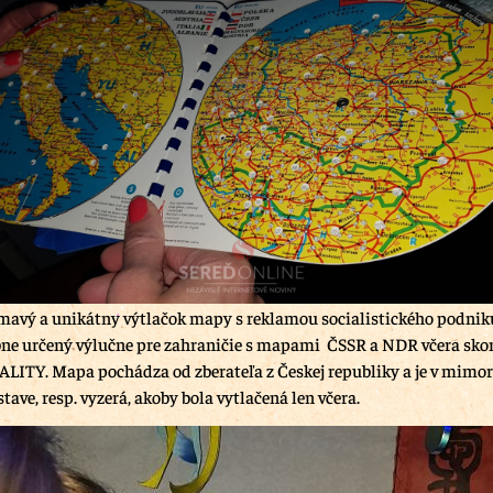
mavý a unikátny výtlačok mapy s reklamou socialistického podnik
e určený výlučne pre zahraničie s mapami ČSSR a NDR včera skon
ITY. Mapa pochádza od zberateľa z Českej republiky a je v mimo
ave, resp. vyzerá, akoby bola vytlačená len včera.