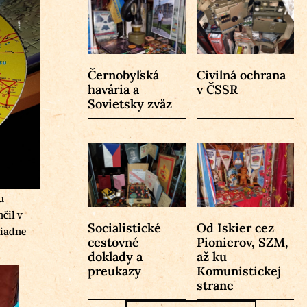
Černobyľská
Civilná ochrana
havária a
v ČSSR
Sovietsky zväz
u
čil v
Socialistické
Od Iskier cez
riadne
cestovné
Pionierov, SZM,
doklady a
až ku
preukazy
Komunistickej
strane