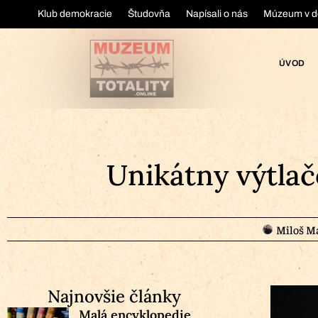
Klub demokracie
Študovňa
Napísali o nás
Múzeum v d
ÚVOD
Unikátny výtlač
Miloš M
Najnovšie články
Malá encyklopedie