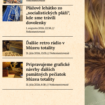
Nekomentované
Plážové lehátko zo
„socialistických pláží“,
kde sme trávili
dovolenky
1. augusta 2026, 22:58
Nekomentované
Ďalšie retro rádio v
Múzeu totality
31. júla 2026, 13:55
Nekomentované
Pripravujeme grafické
návrhy ďalších
pamätných pečiatok
Múzea totality
31. júla 2026, 8:38
Nekomentované