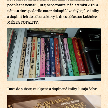
podpísane nemali. Juraj Šebo zomrel náhle v roku 2021 a
nám sa dnes podarilo naraz dokúpiť dve chýbajúce knihy
a doplniť ich do súboru, ktorý je dnes súčasťou knižnice
MÚZEA TOTALITY.
Dnes do súboru zakúpené a doplnené knihy Juraja Šeba: