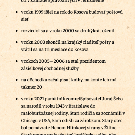
v roku 1999 išiel na rok do Kosova budovať poštovú
sieť
rozviedol sa a v roku 2000 sa druhýkrát oženil
v roku 2003 skončil na krajský riaditeľ pošty a
vrátil sa na tri mesiace do Kosova
v rokoch 2005 – 2006 sa stal prezidentom
zásielkovej obchodnej služby
na dôchodku začal písať knihy, na konte ich má
takmer 20
v roku 2021 pamätník zomrelSpisovateľ Juraj Šebo
sa narodil v roku 1943 v Bratislave do
maloburžoáznej rodiny. Starí rodičia sa zoznámili v
Chicagu v USA, kam odišli za zárobkom. Starý otec
bol po návrate členom Hlinkovej strany v Žiline.
Stará mama mala vlastný krajčírsky salón. Ako