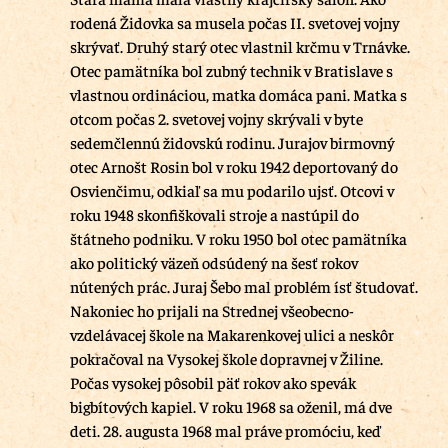
rodená Židovka sa musela počas II. svetovej vojny
skrývať. Druhý starý otec vlastnil krčmu v Trnávke.
Otec pamätníka bol zubný technik v Bratislave s
vlastnou ordináciou, matka domáca pani. Matka s
otcom počas 2. svetovej vojny skrývali v byte
sedemčlennú židovskú rodinu. Jurajov birmovný
otec Arnošt Rosin bol v roku 1942 deportovaný do
Osvienčimu, odkiaľ sa mu podarilo ujsť. Otcovi v
roku 1948 skonfiškovali stroje a nastúpil do
štátneho podniku. V roku 1950 bol otec pamätníka
ako politický väzeň odsúdený na šesť rokov
nútených prác. Juraj Šebo mal problém ísť študovať.
Nakoniec ho prijali na Strednej všeobecno-
vzdelávacej škole na Makarenkovej ulici a neskôr
pokračoval na Vysokej škole dopravnej v Žiline.
Počas vysokej pôsobil päť rokov ako spevák
bigbítových kapiel. V roku 1968 sa oženil, má dve
deti. 28. augusta 1968 mal práve promóciu, keď