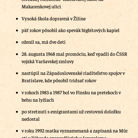
Makarenkovej ulici
Vysoká škola dopravná v Žiline
päť rokov pôsobil ako spevák bigbítových kapiel
oženil sa, má dve deti
28. augusta 1968 mal promóciu, keď vpadli do ČSSR
vojská Varšavskej zmluvy
nastúpil na Západoslovenské riaditeľstvo spojov v
Bratislave, kde pôsobil tridsať rokov
v rokoch 1983 a 1987 bol vo Fínsku na pretekoch v
behu na lyžiach
po stretnutí s emigrantami už cestovnú doložku
nedostal
v roku 1992 matka vyznamenaná a zapísaná na Múr
cti v Záhrade spravodlivých v Jeruzaleme