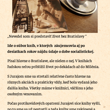
„Nevedel som si predstaviť život bez Bratislavy “
Ide o súbor kníh, v ktorých záujemcovia aj po
desiatkach rokov nájdu údaje o dobe socialistickej.
Písal hlavne o Bratislave, ale nielen o nej. V knihách
ľudskou rečou priblížil život po dekádach až do Milénia.
S Jurajom sme sa stretali relatívne často hlavne na
rôznych akciách a prakticky vždy, keď bola vydaná jeho
ďalšia kniha. Všetky máme v knižnici, väčšinu s jeho
osobným venovaním.
Počas protikovidových opatrení Jurajovi síce knihy vyšli,
no to sme sa už nestretli a teda knihy sme zakúpené a