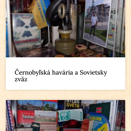
Černobyľská havária a Sovietsky
zväz