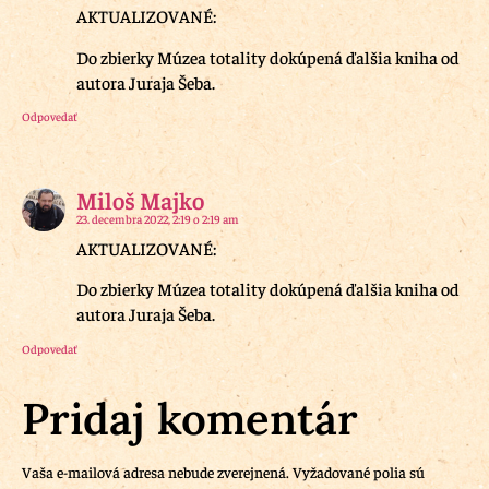
AKTUALIZOVANÉ:
Do zbierky Múzea totality dokúpená ďalšia kniha od
autora Juraja Šeba.
Odpovedať
Miloš Majko
23. decembra 2022, 2:19 o 2:19 am
AKTUALIZOVANÉ:
Do zbierky Múzea totality dokúpená ďalšia kniha od
autora Juraja Šeba.
Odpovedať
Pridaj komentár
Vaša e-mailová adresa nebude zverejnená.
Vyžadované polia sú