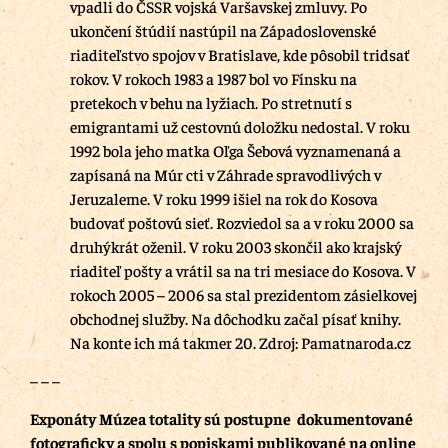
vpadli do ČSSR vojská Varšavskej zmluvy. Po
ukončení štúdií nastúpil na Západoslovenské
riaditeľstvo spojov v Bratislave, kde pôsobil tridsať
rokov. V rokoch 1983 a 1987 bol vo Fínsku na
pretekoch v behu na lyžiach. Po stretnutí s
emigrantami už cestovnú doložku nedostal. V roku
1992 bola jeho matka Oľga Šebová vyznamenaná a
zapísaná na Múr cti v Záhrade spravodlivých v
Jeruzaleme. V roku 1999 išiel na rok do Kosova
budovať poštovú sieť. Rozviedol sa a v roku 2000 sa
druhýkrát oženil. V roku 2003 skončil ako krajský
riaditeľ pošty a vrátil sa na tri mesiace do Kosova. V
rokoch 2005 – 2006 sa stal prezidentom zásielkovej
obchodnej služby. Na dôchodku začal písať knihy.
Na konte ich má takmer 20. Zdroj: Pamatnaroda.cz
– – –
Exponáty Múzea totality sú postupne dokumentované
fotograficky a spolu s popiskami publikované na online