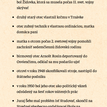
bol Židovka, ktorá sa musela počas II. svet. vojny
skrývať
druhý starý otec vlastnil krčmu v Trnávke
otec zubný technik s vlastnou ordináciou, matka
domáca pani
matka s otcom počas 2. svetovej vojny pomohli
zachrániť sedemčlennú židovskú rodinu
birmovný otec Arnošt Rosin deportovaný do
Osvienčimu, odkiaľ sa mu podarilo ujsť
otcovi v roku 1948 skonfiškovali stroje, nastúpil do
štátneho podniku
v roku 1950 bol jeho otec ako politický väzeň
odsúdený na šesť rokov nútených prác
Juraj Šebo mal problém ísť študovať, skončil na
Strednej všeobecno-vzdelávacej škole na