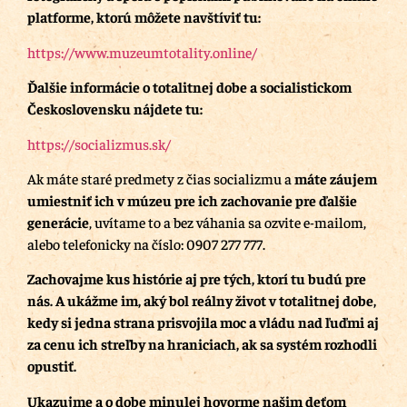
platforme, ktorú môžete navštíviť tu:
https://www.muzeumtotality.online/
Ďalšie informácie o totalitnej dobe a socialistickom
Československu nájdete tu:
https://socializmus.sk/
Ak máte staré predmety z čias socializmu a
máte záujem
umiestniť ich v múzeu pre ich zachovanie pre ďalšie
generácie
, uvítame to a bez váhania sa ozvite e-mailom,
alebo telefonicky na číslo: 0907 277 777.
Zachovajme kus histórie aj pre tých, ktorí tu budú pre
nás.
A ukážme im, aký bol reálny život v totalitnej dobe,
kedy si jedna strana prisvojila moc a vládu nad ľuďmi aj
za cenu ich streľby na hraniciach, ak sa systém rozhodli
opustiť.
Ukazujme a o dobe minulej hovorme našim deťom