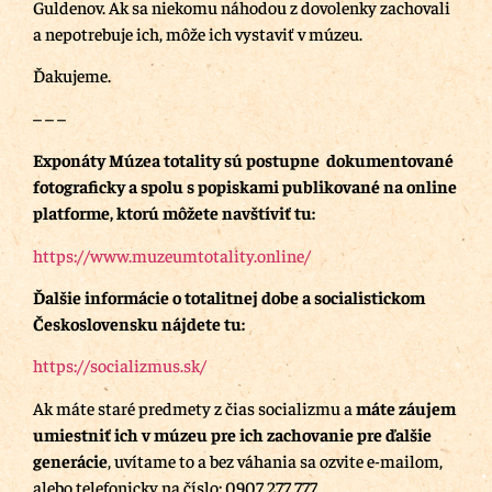
Guldenov. Ak sa niekomu náhodou z dovolenky zachovali
a nepotrebuje ich, môže ich vystaviť v múzeu.
Ďakujeme.
– – –
Exponáty Múzea totality sú postupne dokumentované
fotograficky a spolu s popiskami publikované na online
platforme, ktorú môžete navštíviť tu:
https://www.muzeumtotality.online/
Ďalšie informácie o totalitnej dobe a socialistickom
Československu nájdete tu:
https://socializmus.sk/
Ak máte staré predmety z čias socializmu a
máte záujem
umiestniť ich v múzeu pre ich zachovanie pre ďalšie
generácie
, uvítame to a bez váhania sa ozvite e-mailom,
alebo telefonicky na číslo: 0907 277 777.