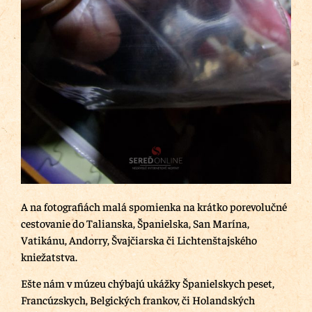
A na fotografiách malá spomienka na krátko porevolučné
cestovanie do Talianska, Španielska, San Marína,
Vatikánu, Andorry, Švajčiarska či Lichtenštajského
kniežatstva.
Ešte nám v múzeu chýbajú ukážky Španielskych peset,
Francúzskych, Belgických frankov, či Holandských