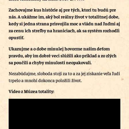
Zachovajme kus histórie aj pre tých, ktorí tu budú pre
nás.
A ukážme im, aký bol reálny život v totalitnej dobe,
kedy si jedna strana prisvojila moc a vládu nad ľuďmi aj
za cenu ich streľby na hraniciach, ak sa systém rozhodli
opustiť.
Ukazujme a o dobe minulej hovorme našim deťom
pravdu, aby im dobré veci slúžili ako príklad a zo zlých
sa poučili a chyby minulosti neopakovali.
Nezabúdajme, sloboda stojí za to a za jej získanie veľa ľudí
trpelo a mnohí dokonca položili život.
Video z Múzea totality: