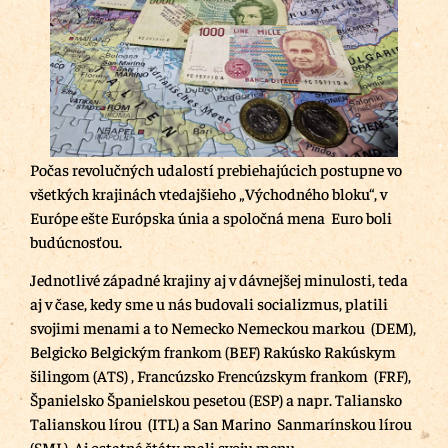
Počas revolučných udalostí prebiehajúcich postupne vo
všetkých krajinách vtedajšieho „Východného bloku“, v
Európe ešte Európska únia a spoločná mena Euro boli
budúcnosťou.
Jednotlivé západné krajiny aj v dávnejšej minulosti, teda
aj v čase, kedy sme u nás budovali socializmus, platili
svojimi menami a to Nemecko Nemeckou markou (DEM),
Belgicko Belgickým frankom (BEF) Rakúsko Rakúskym
šilingom (ATS) , Francúzsko Frencúzskym frankom (FRF),
Španielsko Španielskou pesetou (ESP) a napr. Taliansko
Talianskou lírou (ITL) a San Marino Sanmarínskou lírou
(SML). Aj ostatné štáty mali svoju menu.