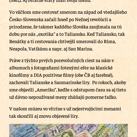
Vo väčšom sme cestovať smerom na západ od vtedajšieho
Česko-Slovenska začali hneď po Nežnej revolúcii a
prirodzene, že takmer každého Slováka zaujímala na tú
dobu pre nás „exotika“ a to Taliansko. Keď Taliansko, tak
Benátky a tí cestovania chtivejší smerovali do Ríma,
Neapola, Vatikánu a napr. aj San Marína.
Práve z týchto prvých porevolučných ciest sa nám v
albumoch s fotografiami fotenými ešte na klasické
kinofilmy a DIA pozitívne filmy (obe ČB aj farebné),
zachovali Talianske a Sanmarínske líry. Po rokoch, akoby
sme objavili „Ameriku“, keďže s odstupom času sa aj tieto
už dávno nepoužívané meny zháňajú pomerne ťažko.
V našom múzeu vo vitríne s už nejestvujúcimi menami
tak skončili aj znovu objavené líry.