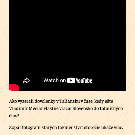
Ako vyzerali dovolenky v Taliansku v čase, kedy ešte
Vladimír Mečiar vlastne vracal Slovensko do totalitných
čias?
Zopár fotografií starých takmer štvrť storočie ukáže viac.