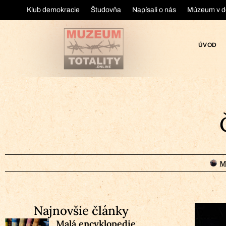
Klub demokracie
Študovňa
Napísali o nás
Múzeum v d
ÚVOD
M
Najnovšie články
Malá encyklopedie