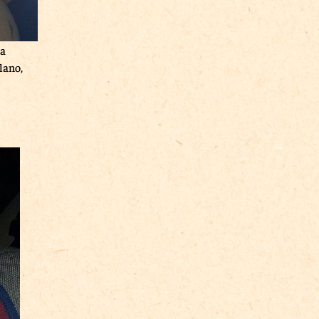
 a
lano,