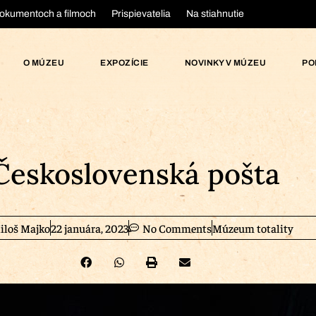
okumentoch a filmoch
Prispievatelia
Na stiahnutie
O MÚZEU
EXPOZÍCIE
NOVINKY V MÚZEU
PO
Československá pošta
iloš Majko
22 januára, 2023
No Comments
Múzeum totality