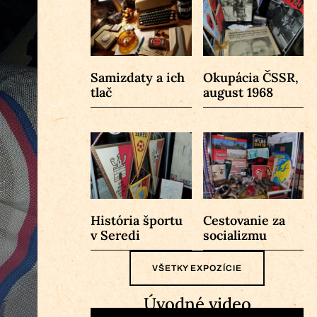
Samizdaty a ich
Okupácia ČSSR,
tlač
august 1968
História športu
Cestovanie za
v Seredi
socializmu
VŠETKY EXPOZÍCIE
Úvodné video