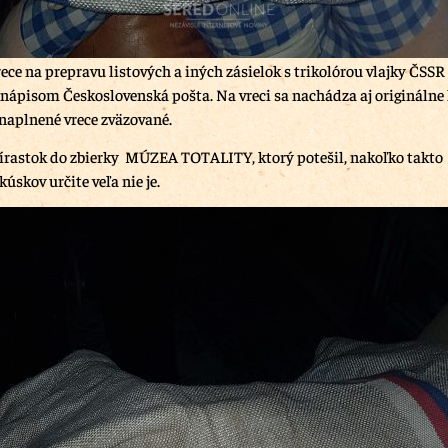
ece na prepravu listových a iných zásielok s trikolórou vlajky ČSSR
nápisom Československá pošta. Na vreci sa nachádza aj originálne 
naplnené vrece zväzované.
prírastok do zbierky MÚZEA TOTALITY, ktorý potešil, nakoľko takto
úskov určite veľa nie je.