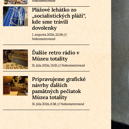
Nekomentované
Plážové lehátko zo
„socialistických pláží“,
kde sme trávili
dovolenky
1. augusta 2026, 22:58
Nekomentované
Ďalšie retro rádio v
Múzeu totality
31. júla 2026, 13:55
Nekomentované
Pripravujeme grafické
návrhy ďalších
pamätných pečiatok
Múzea totality
31. júla 2026, 8:38
Nekomentované