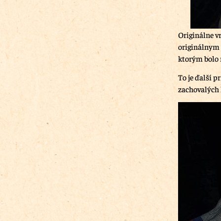
Originálne vr
originálnym 
ktorým bolo 
To je ďalší 
zachovalých k