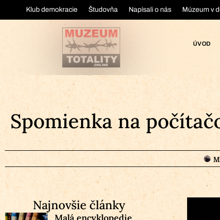
Klub demokracie
Študovňa
Napísali o nás
Múzeum v d
ÚVOD
Spomienka na počítačo
M
Najnovšie články
Malá encyklopedie