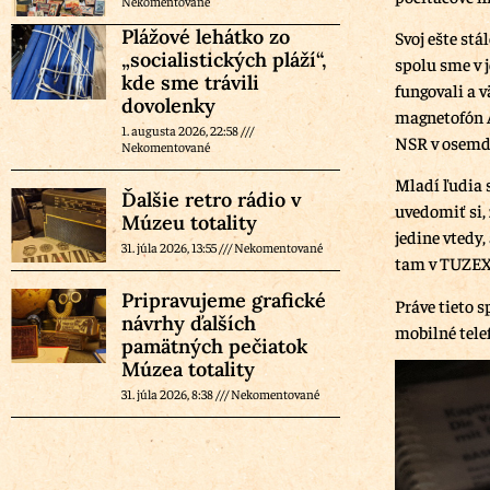
Nekomentované
Plážové lehátko zo
Svoj ešte st
„socialistických pláží“,
spolu sme v 
kde sme trávili
fungovali a v
dovolenky
magnetofón 
1. augusta 2026, 22:58
NSR v osemde
Nekomentované
Mladí ľudia 
Ďalšie retro rádio v
uvedomiť si, 
Múzeu totality
jedine vtedy
31. júla 2026, 13:55
Nekomentované
tam v TUZEX
Pripravujeme grafické
Práve tieto 
návrhy ďalších
mobilné tele
pamätných pečiatok
Múzea totality
31. júla 2026, 8:38
Nekomentované