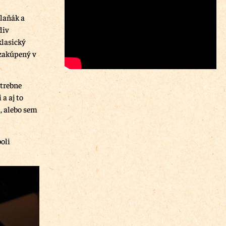
slaňák a
div
klasický
zakúpený v
otrebne
 a aj to
, alebo sem
oli