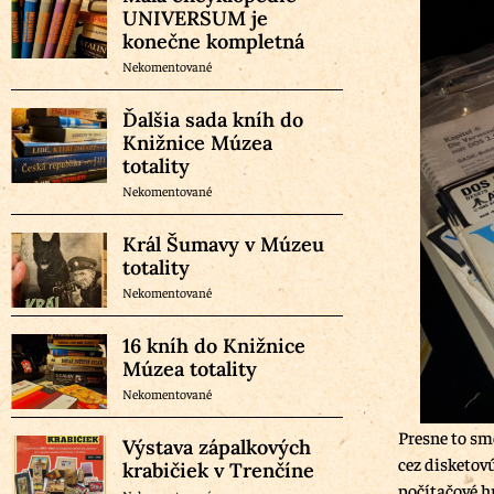
UNIVERSUM je
konečne kompletná
Nekomentované
Ďalšia sada kníh do
Knižnice Múzea
totality
Nekomentované
Král Šumavy v Múzeu
totality
Nekomentované
16 kníh do Knižnice
Múzea totality
Nekomentované
Presne to sm
Výstava zápalkových
cez disketov
krabičiek v Trenčíne
počítačové h