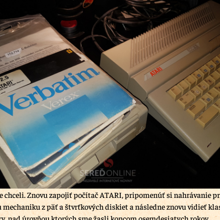
e chceli. Znovu zapojiť počítač ATARI, pripomenúť si nahrávanie 
ú mechaniku z päť a štvrťkových diskiet a následne znovu vidieť kla
ry, nad úrovňou ktorých sme žasli koncom osemdesiatych rokov.