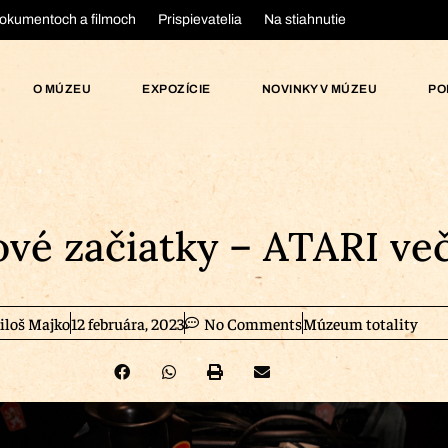
okumentoch a filmoch
Prispievatelia
Na stiahnutie
O MÚZEU
EXPOZÍCIE
NOVINKY V MÚZEU
PO
vé začiatky – ATARI več
iloš Majko
12 februára, 2023
No Comments
Múzeum totality