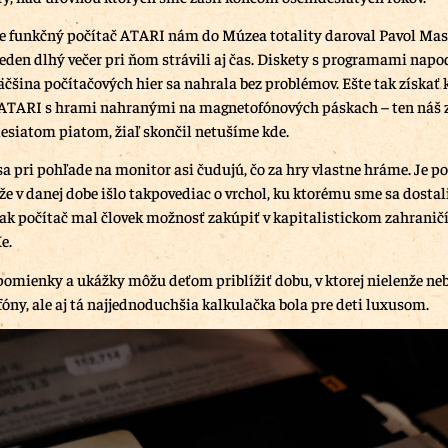
ále funkčný počítač ATARI nám do Múzea totality daroval Pavol Ma
jeden dlhý večer pri ňom strávili aj čas. Diskety s programami napo
äčšina počítačových hier sa nahrala bez problémov. Ešte tak získať 
ATARI s hrami nahranými na magnetofónových páskach – ten náš 
siatom piatom, žiaľ skončil netušíme kde.
sa pri pohľade na monitor asi čudujú, čo za hry vlastne hráme. Je p
že v danej dobe išlo takpovediac o vrchol, ku ktorému sme sa dostali
, ak počítač mal človek možnosť zakúpiť v kapitalistickom zahraničí
e.
spomienky a ukážky môžu deťom priblížiť dobu, v ktorej nielenže neb
fóny, ale aj tá najjednoduchšia kalkulačka bola pre deti luxusom.