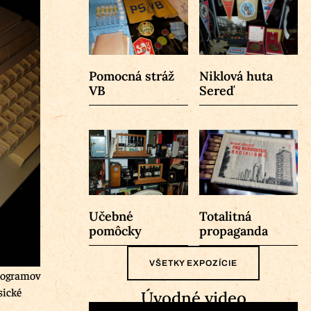
Pomocná stráž
Niklová huta
VB
Sereď
Učebné
Totalitná
pomôcky
propaganda
VŠETKY EXPOZÍCIE
programov
sické
Úvodné video