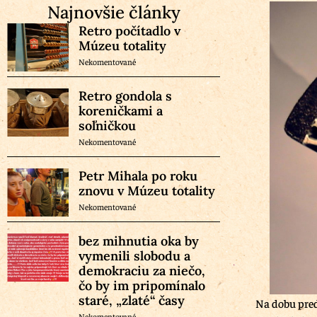
Najnovšie články
Retro počítadlo v
Múzeu totality
Nekomentované
Retro gondola s
koreničkami a
soľničkou
Nekomentované
Petr Mihala po roku
znovu v Múzeu totality
Nekomentované
bez mihnutia oka by
vymenili slobodu a
demokraciu za niečo,
čo by im pripomínalo
staré, „zlaté“ časy
Na dobu pred
Nekomentované