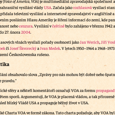
ky
(
Voice of America
,
VOA
) je multimediální zpravodajská společnost a
 zahraniční vysílání vlády
USA
. Začala jako
rozhlasová
vysílací stan
i přidala televizní vysílání a internetové zpravodajství v angličtině 
avním posláním Hlasu Ameriky je šíření informací do zemí, kde panu
anost nebo
cenzura
. Vysílání v
češtině
bylo zahájeno v březnu 1942 
do 27. února
2004
.
lasových vlnách vysílali pořady osobnosti jako
Jan Werich
,
Jiří Vos
bek
či
Josef Škvorecký
a
Ivan Medek
. V letech 1950–1964 a 1968–1973
území Československa rušeno.
itika
sílání obsahovalo slova „Zprávy pro nás mohou být dobré nebo špat
 pravdu.“
cké sféry a někteří komentátoři označují VOA za formu
propagand
ětem sporů.
Argumentují, že VOA je placená vládou, a tak přirozeně
hled blízký Vládě USA a propaguje běžný život v USA.
aké Charta VOA ve formě zákona. Tato charta požaduje, aby VOA byl