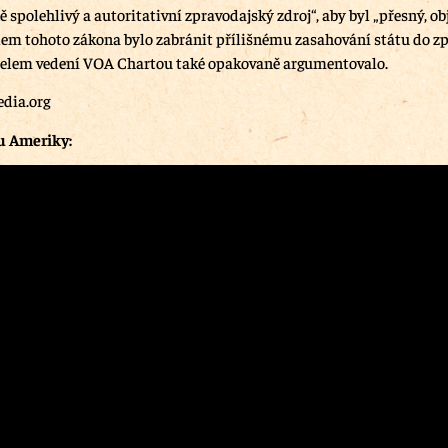
 spolehlivý a autoritativní zpravodajský zdroj“, aby byl „přesný, ob
em tohoto zákona bylo zabránit přílišnému zasahování státu do zp
čelem vedení VOA Chartou také opakovaně argumentovalo.
edia.org
u Ameriky: