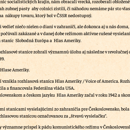
íc socialistických krajín, nám obracali vrecká, rozoberali obložené
sah zubnej pasty aby colníci zistili, či náhodou nemáme pár sto vla
a nákupy tovaru, ktorý bol v ČSSR nedostupný.
 vedieť niečo nielen o dianí v zahraničí, ale dokonca aj u nás doma,
 počúvali zakázané a v danej dobe režimom aktívne rušené vysielan
 staníc Slobodná Európa a Hlas Ameriky.
rozhlasové stanice zohrali významnú úlohu aj následne v revolučnej
89.
 Hlase Ameriky.
i vznikla rozhlasová stanica Hlas Ameriky / Voice of America. Roz
žila a financovala Federálna vláda USA.
 slovenskom a českom jazyku Hlas Ameriky začal v roku 1942 a skon
ími stanicami vysielajúcimi zo zahraničia pre Československo, bol
zhlasovou stanicou označovanou za „štvavú vysielačku“.
y významne prispel k pádu komunistického režimu v Českoslovens