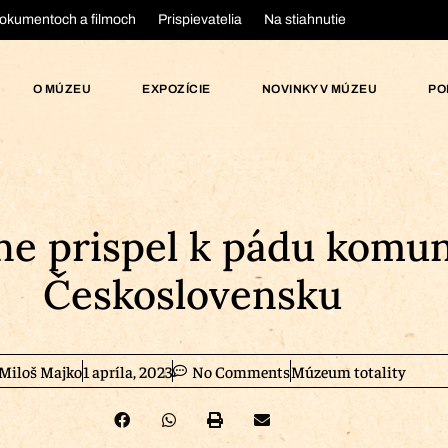
okumentoch a filmoch
Prispievatelia
Na stiahnutie
O MÚZEU
EXPOZÍCIE
NOVINKY V MÚZEU
PO
e prispel k pádu komun
Československu
Miloš Majko
1 apríla, 2023
No Comments
Múzeum totality