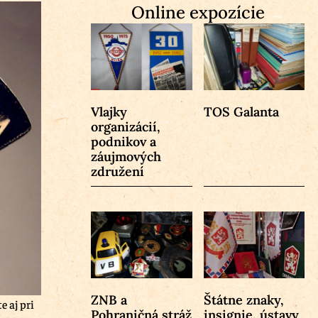
Online expozície
Vlajky
TOS Galanta
organizácií,
podnikov a
záujmových
združení
ZNB a
Štátne znaky,
 aj pri
Pohraničná stráž
insignie, ústavy