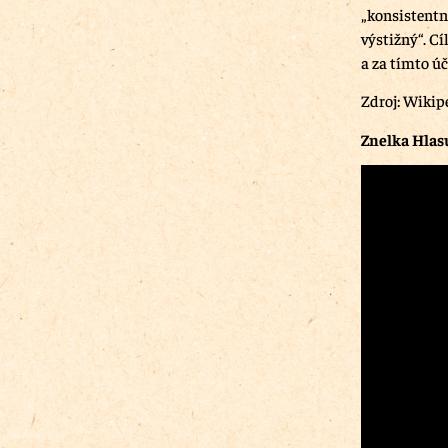
„konsistentně
výstižný“.
Cíl
a za tímto ú
Zdroj: Wikip
Znelka Hlas