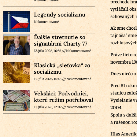
prechode hran
vytláčali ob
Legendy socializmu
schovaných n
Nekomentované
Ak sme chceli
tajnáša“ sme
Ďalšie stretnutie so
rozhlasových
signatármi Charty 77
13. júla 2026, 16:56
Nekomentované
Práve tieto 
novembra 19
Klasická „sieťovka“ zo
socializmu
Dnes niečo o
12. júla 2026, 15:48
Nekomentované
Pred 81 rokm
stanicu zalo
Veksláci: Podvodníci,
které režim potřeboval
Vysielanie v
2004.
11. júla 2026, 12:07
Nekomentované
Spolu s ďalš
a rušenou ro
Hlas Amerik