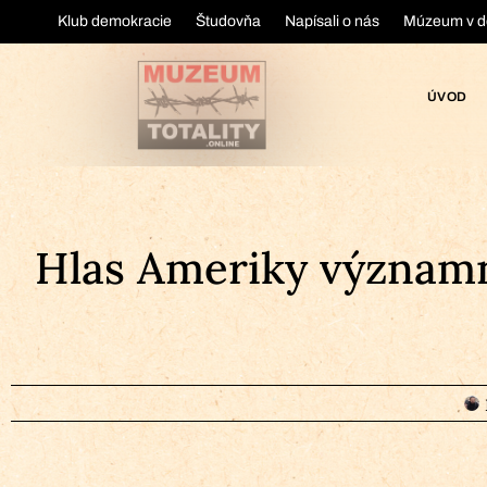
Klub demokracie
Študovňa
Napísali o nás
Múzeum v d
ÚVOD
Hlas Ameriky významn