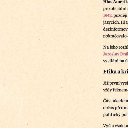
Hlas Ameri
pro oficiální
1942
, pozděj
jazycích. Hl
dezinformov
pokračovalo 
Na jeho rozh
Jaroslav Drá
vysílání na 
Etika a kr
Již první vy
vždy řekneme
Část akademi
občas předm
politický po
Vyšla však t