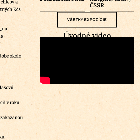
 chleby a
ČSSR
stných Kčs
VŠETKY EXPOZÍCIE
 „na
Úvodné video
ie
 dobe okolo
hlasovú
čil v roku
a zakázanou
ku.