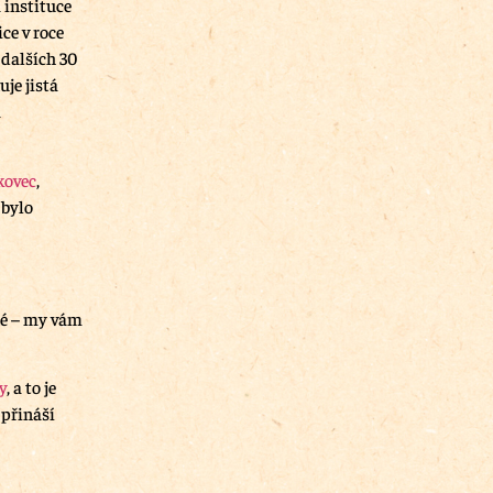
 instituce
ice v roce
a dalších 30
je jistá
a
kovec
,
 bylo
né – my vám
y
, a to je
 přináší