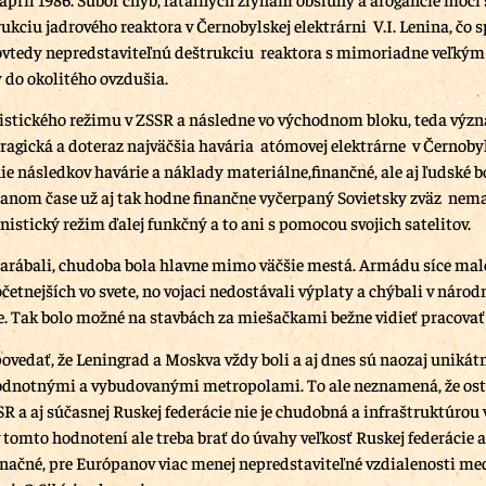
ukciu jadrového reaktora v Černobylskej elektrárni V.I. Lenina, čo 
ovtedy nepredstaviteľnú deštrukciu reaktora s mimoriadne veľký
y do okolitého ovzdušia.
stického režimu v ZSSR a následne vo východnom bloku, teda výz
agická a doteraz najväčšia havária atómovej elektrárne v Černobyl
e následkov havárie a náklady materiálne,finančné, ale aj ľudské bo
 danom čase už aj tak hodne finančne vyčerpaný Sovietsky zväz nem
istický režim ďalej funkčný a to ani s pomocou svojich satelitov.
arábali, chudoba bola hlavne mimo väčšie mestá. Armádu síce ma
četnejších vo svete, no vojaci nedostávali výplaty a chýbali v náro
. Tak bolo možné na stavbách za miešačkami bežne vidieť pracovať 
povedať, že Leningrad a Moskva vždy boli a aj dnes sú naozaj unikát
odnotnými a vybudovanými metropolami. To ale neznamená, že ost
R a aj súčasnej Ruskej federácie nie je chudobná a infraštruktúrou
v tomto hodnotení ale treba brať do úvahy veľkosť Ruskej federácie a
ačné, pre Európanov viac menej nepredstaviteľné vzdialenosti me