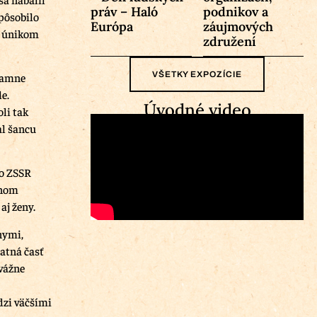
práv – Haló
podnikov a
spôsobilo
Európa
záujmových
m únikom
združení
VŠETKY EXPOZÍCIE
namne
e.
Úvodné video
li tak
al šancu
lo ZSSR
dnom
aj ženy.
nymi,
atná časť
 vážne
dzi väčšími