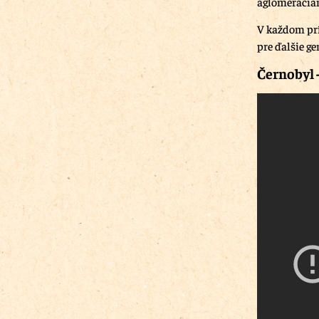
aglomeráciam
V každom prí
pre ďalšie ge
Černobyl 