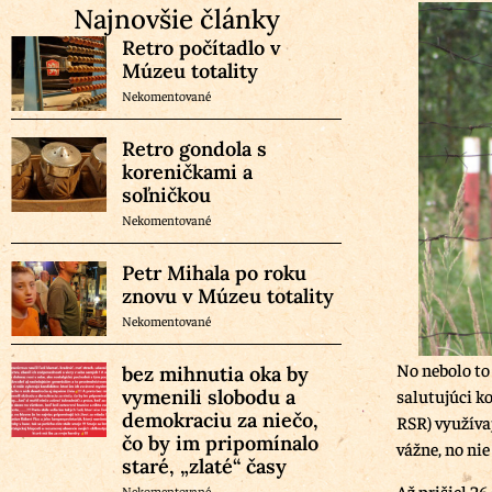
Najnovšie články
Retro počítadlo v
Múzeu totality
Nekomentované
Retro gondola s
koreničkami a
soľničkou
Nekomentované
Petr Mihala po roku
znovu v Múzeu totality
Nekomentované
No nebolo to
bez mihnutia oka by
vymenili slobodu a
salutujúci k
demokraciu za niečo,
RSR) využíva
čo by im pripomínalo
vážne, no nie
staré, „zlaté“ časy
Až prišiel 26
Nekomentované