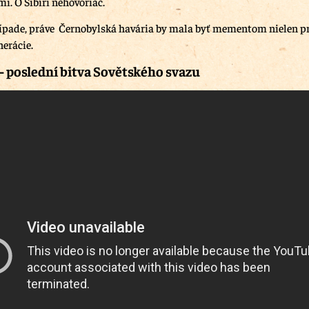
i. O Sibíri nehovoriac.
pade, práve Černobylská havária by mala byť mementom nielen pre 
nerácie.
– poslední bitva Sovětského svazu