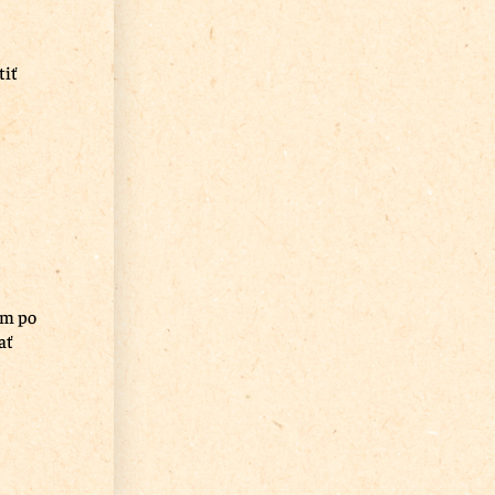
tiť
am po
ať