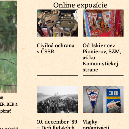
Online expozície
Civilná ochrana
Od Iskier cez
v ČSSR
Pionierov, SZM,
až ku
Komunistickej
strane
ne
ĽR, BĽR a
zobrať
10. december ’89
Vlajky
– Deň ľudských
organizácií,
sa nabalil