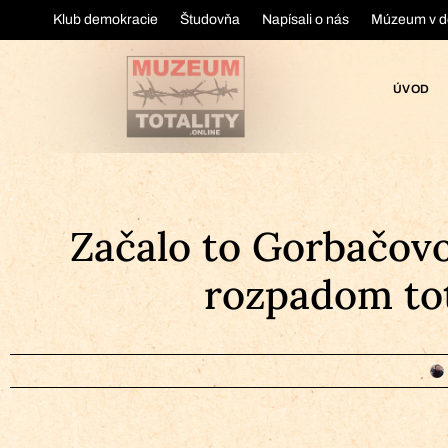
Klub demokracie
Študovňa
Napísali o nás
Múzeum v d
ÚVOD
Začalo to Gorbačovo
rozpadom tot