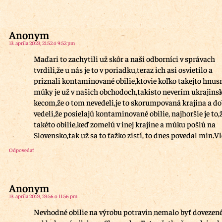
Anonym
13. apríla 2023, 21:52 o 9:52 pm
Maďari to zachytili už skôr a naši odborníci v správach
tvrdili,že u nás je to v poriadku,teraz ich asi osvietilo a
priznali kontaminované obilie,ktovie koľko takejto hnus
múky je už v našich obchodoch,takisto neverím ukrajin
kecom,že o tom nevedeli,je to skorumpovaná krajina a do
vedeli,že posielajú kontaminované obilie, najhoršie je to,
takéto obilie,keď zomelú v inej krajine a múku pošlú na
Slovensko,tak už sa to ťažko zistí, to dnes povedal min.V
Odpovedať
Anonym
13. apríla 2023, 23:56 o 11:56 pm
Nevhodné obilie na výrobu potravín nemalo byť dovezené