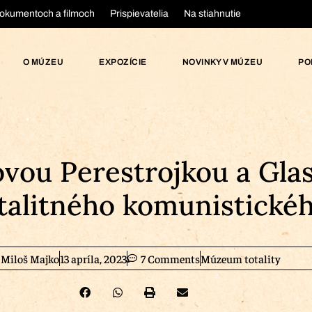
okumentoch a filmoch
Prispievatelia
Na stiahnutie
O MÚZEU
EXPOZÍCIE
NOVINKY V MÚZEU
PO
vou Perestrojkou a Glas
alitného komunistickéh
Miloš Majko
13 apríla, 2023
7 Comments
Múzeum totality