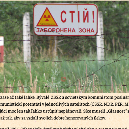
 zase až také ľahké. Bývalé ZSSR a sovietskym komunistom posluš
omunistickí potentáti v jednotlivých satelitoch (ČSSR, NDR, PĽR, M
júci moc len tak ľahko ustúpiť neplánovali. Síce museli „Glasnosť“ 
 až tak, aby sa vzdali svojich dobre honorovaných flekov.
.apríl 1986. Súbor chýb, fatálnych zlyhaní obsluhy a arogancie moci 