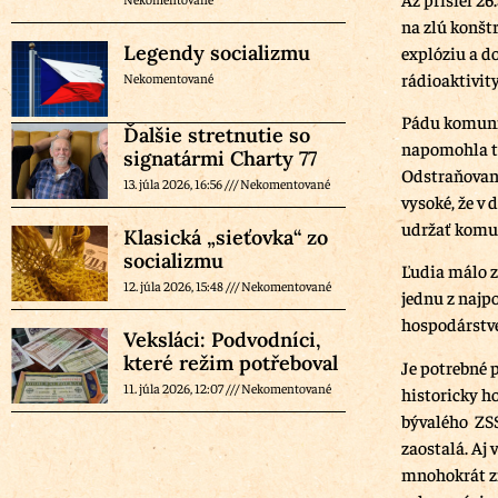
na zlú konštr
Legendy socializmu
explóziu a d
rádioaktivit
Nekomentované
Pádu komuni
Ďalšie stretnutie so
napomohla tr
signatármi Charty 77
Odstraňovani
13. júla 2026, 16:56
Nekomentované
vysoké, že v
udržať komun
Klasická „sieťovka“ zo
socializmu
Ľudia málo z
12. júla 2026, 15:48
Nekomentované
jednu z najpo
hospodárstve
Veksláci: Podvodníci,
které režim potřeboval
Je potrebné 
11. júla 2026, 12:07
Nekomentované
historicky h
bývalého ZSS
zaostalá. Aj 
mnohokrát zn