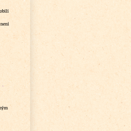
obilí
 není
eným