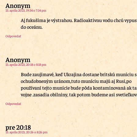
Anonym
13. apríla 2023, 19:34 o 7:34 pm
Aj fukušima je výstrahou. Radioaktivnu vodu chcú vypus
do oceánu.
Odpovedať
Anonym
13. apríla 2023, 20:18 o 8:18 pm
Bude zaujímavé, keď Ukrajina dostane britskú muníciu s
ochudobneným uránom,tuto muníciu majú aj Rusi,po
používaní tejto munície bude pôda kontaminovaná ak t
vojne .zasadia obilniny, tak potom budeme asi svetieľkov
Odpovedať
pre 20:18
13. apríla 2023, 20:26 o 8:26 pm