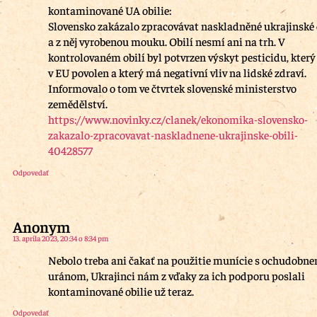
kontaminované UA obilie:
Slovensko zakázalo zpracovávat naskladněné ukrajinské 
a z něj vyrobenou mouku. Obilí nesmí ani na trh. V
kontrolovaném obilí byl potvrzen výskyt pesticidu, který
v EU povolen a který má negativní vliv na lidské zdraví.
Informovalo o tom ve čtvrtek slovenské ministerstvo
zemědělství.
https://www.novinky.cz/clanek/ekonomika-slovensko-
zakazalo-zpracovavat-naskladnene-ukrajinske-obili-
40428577
Odpovedať
Anonym
13. apríla 2023, 20:34 o 8:34 pm
Nebolo treba ani čakať na použitie munície s ochudobn
uránom, Ukrajinci nám z vďaky za ich podporu poslali
kontaminované obilie už teraz.
Odpovedať