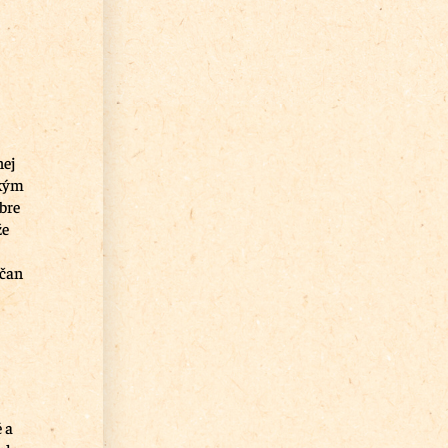
nej
ským
bre
že
lčan
 a