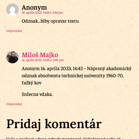
Anonym
16. apríla 2023, 14:44 o 2:44 pm
Odznak…blby opravar textu
Odpovedať
Miloš Majko
16. apríla 2023, 14:49 o 2:49 pm
Anonym 16. apríla 2023, 14:43 – Náprsný akademický
odznak absolventa technickej univerzity 1960-70,
ťažký kov
Srdecna vdaka.
Odpovedať
Pridaj komentár
Vaša e-mailová adresa nebude zverejnená.
Vyžadované polia sú