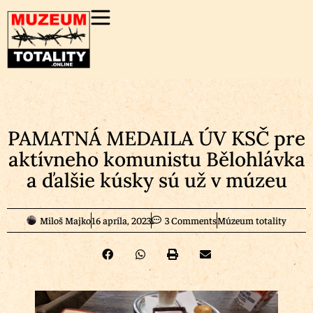
PAMATNÁ MEDAILA ÚV KSČ pre
aktívneho komunistu Bělohlávka
a ďalšie kúsky sú už v múzeu
Miloš Majko
16 apríla, 2023
3 Comments
Múzeum totality