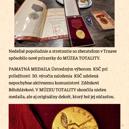
Nedeľné popoludnie a stretnutie so zberateľom v Trnave
spôsobilo nové prírastky do MÚZEA TOTALITY.
PAMATNÁ MEDAILA Ústredným výborom KSČ pri
príležitosti 50. výročia založenia KSČ udelená
nepochybne aktívnemu komunistovi Zděnkovi
Bělohlávkovi. V MÚZEU TOTALITY skončila nielen
medaila, ale aj originálny dekrét, ktorý bol jej súčasťou.