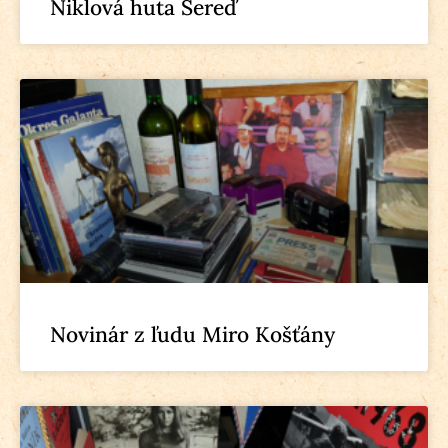
Niklová huta Sereď
Novinár z ľudu Miro Košťány