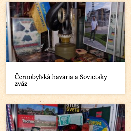
Černobyľská havária a Sovietsky
zväz