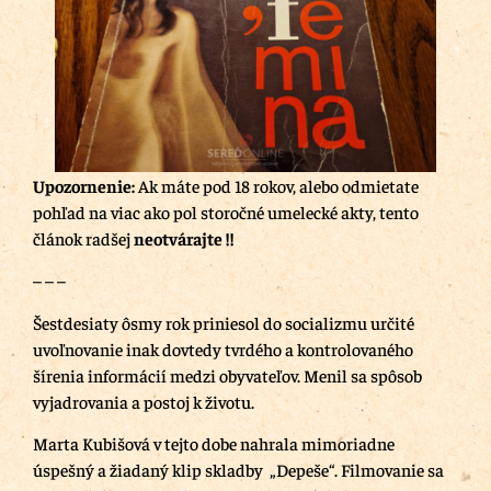
Upozornenie:
Ak máte pod 18 rokov, alebo odmietate
pohľad na viac ako pol storočné umelecké akty, tento
článok radšej
neotvárajte !!
– – –
Šestdesiaty ôsmy rok priniesol do socializmu určité
uvoľnovanie inak dovtedy tvrdého a kontrolovaného
šírenia informácií medzi obyvateľov. Menil sa spôsob
vyjadrovania a postoj k životu.
Marta Kubišová v tejto dobe nahrala mimoriadne
úspešný a žiadaný klip skladby „Depeše“. Filmovanie sa