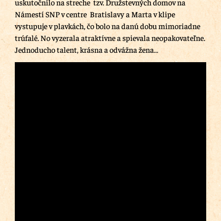
uskutočnilo na streche
tzv. Družstevných domov na
Námestí SNP
v centre Bratislavy a Marta v klipe
vystupuje v plavkách, čo bolo na danú dobu mimoriadne
trúfalé. No vyzerala atraktívne a spievala neopakovateľne.
Jednoducho talent, krásna a odvážna žena…