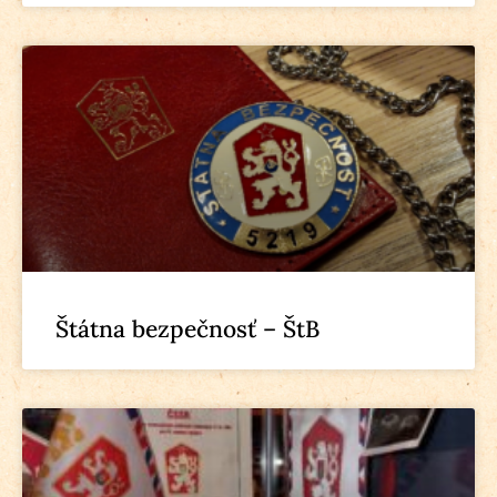
Štátna bezpečnosť – ŠtB