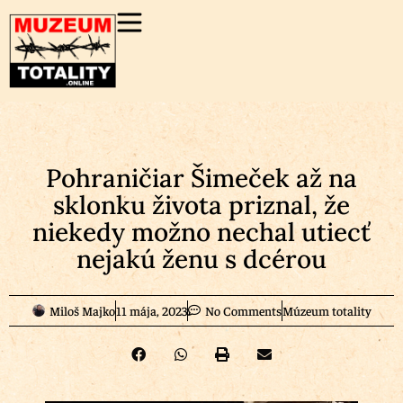
Pohraničiar Šimeček až na
sklonku života priznal, že
niekedy možno nechal utiecť
nejakú ženu s dcérou
Miloš Majko
11 mája, 2023
No Comments
Múzeum totality