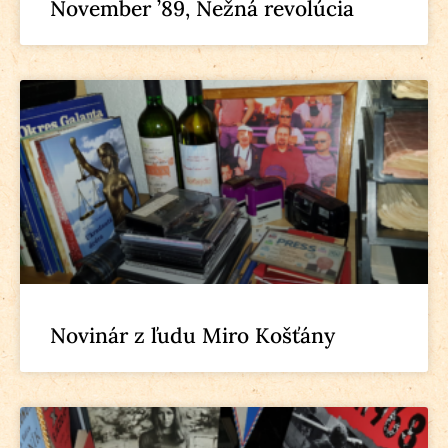
November ’89, Nežná revolúcia
Novinár z ľudu Miro Košťány