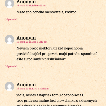
Anonym
16. mája 2023, 8:53 o 8:53 am
Mato spolocneho menovatela, Podvod
Odpovedať
Anonym
16. mája 2023, 9:46 o 9:46 am
Neviem prečo niektorí, už keď nepochopia
predchádzajúci príspevok, majú potrebu spomínať
ešte aj rodinných príslušníkov?
Odpovedať
Anonym
16. mája 2023, 10:41 o 10:41 am
vidis, nevies a napriek tomu do toho kecas.
tebe pride normalne, ked blb v clanku o sklenenych
gulockach hlada info o ciernych dierach?