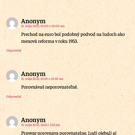
Anonym
15. mája 2023, 10:00 o 10:00 am
Prechod na euro bol podobný podvod na ludoch ako
menová reforma v roku 1953.
Odpovedať
Anonym
15. mája 2023, 10:30 o 10:30 am
Porovnávaš neporovnateľné.
Odpovedať
Anonym
15. mája 2023, 14:22 o 2:22 pm
Praveze porovnava porovnatelne. Ludi ojebali aj