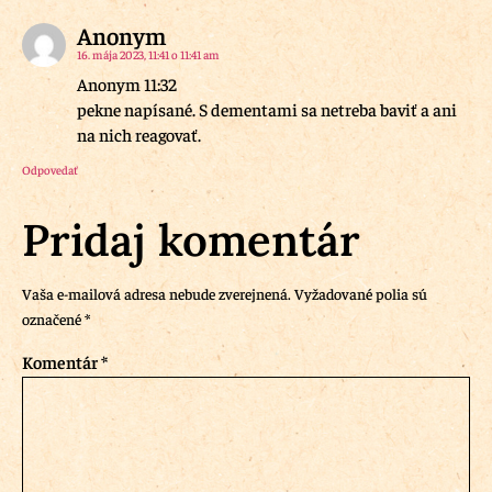
Anonym
16. mája 2023, 11:41 o 11:41 am
Anonym 11:32
pekne napísané. S dementami sa netreba baviť a ani
na nich reagovať.
Odpovedať
Pridaj komentár
Vaša e-mailová adresa nebude zverejnená.
Vyžadované polia sú
označené
*
Komentár
*