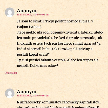
Anonym
15. mája 2023, 21:03 o 9:03 pm
Ja som to skratil. Tvoju postupnost co si pisal v
tvojom tvrdení.
„tebe niekto ukradol pozemky, zvierata, fabriku, alebo
len malu prevadzku? tebe, ked ti uz nic nezostalo, tak
ti ukradli este aj tych par korun co si mal na zivot? a
ked si si otvoril hubu, tak ti rozkopali ladviny a
poslali kopat uran?“
Ty si si presiel takouto cestou? Alebo len trepes ale
nezazil. Kolko mas rokov?
Odpovedať
Anonym
15. mája 2023, 21:07 o 9:07 pm
Nuž rabovačky komunistov, rabovačky kapitalistov ,
ale prečo mám platiť daň zo svojich nehnuteľností?