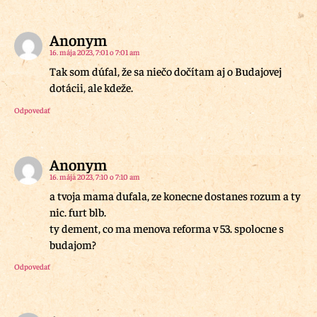
Anonym
16. mája 2023, 7:01 o 7:01 am
Tak som dúfal, že sa niečo dočítam aj o Budajovej
dotácii, ale kdeže.
Odpovedať
Anonym
16. mája 2023, 7:10 o 7:10 am
a tvoja mama dufala, ze konecne dostanes rozum a ty
nic. furt blb.
ty dement, co ma menova reforma v 53. spolocne s
budajom?
Odpovedať