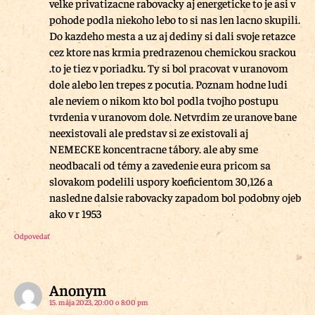
velke privatizacne rabovacky aj energeticke to je asi v
pohode podla niekoho lebo to si nas len lacno skupili.
Do kazdeho mesta a uz aj dediny si dali svoje retazce
cez ktore nas krmia predrazenou chemickou srackou
.to je tiez v poriadku. Ty si bol pracovat v uranovom
dole alebo len trepes z pocutia. Poznam hodne ludi
ale neviem o nikom kto bol podla tvojho postupu
tvrdenia v uranovom dole. Netvrdim ze uranove bane
neexistovali ale predstav si ze existovali aj
NEMECKE koncentracne tábory. ale aby sme
neodbacali od témy a zavedenie eura pricom sa
slovakom podelili uspory koeficientom 30,126 a
nasledne dalsie rabovacky zapadom bol podobny ojeb
ako v r 1953
Odpovedať
Anonym
15. mája 2023, 20:00 o 8:00 pm