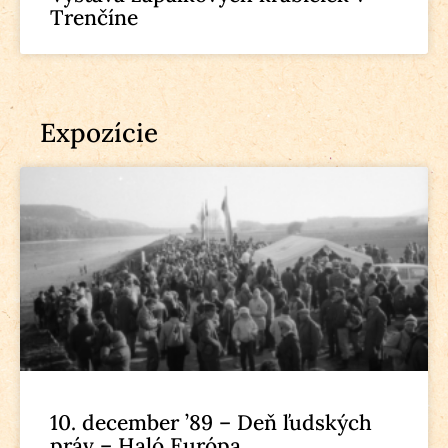
Trenčíne
Expozície
10. december ’89 – Deň ľudských
práv – Haló Európa