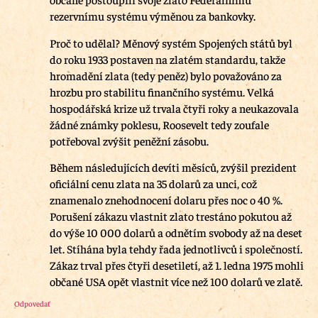
rezervnímu systému výměnou za bankovky.
Proč to udělal? Měnový systém Spojených států byl
do roku 1933 postaven na zlatém standardu, takže
hromadění zlata (tedy peněz) bylo považováno za
hrozbu pro stabilitu finančního systému. Velká
hospodářská krize už trvala čtyři roky a neukazovala
žádné známky poklesu, Roosevelt tedy zoufale
potřeboval zvýšit peněžní zásobu.
Během následujících devíti měsíců, zvýšil prezident
oficiální cenu zlata na 35 dolarů za unci, což
znamenalo znehodnocení dolaru přes noc o 40 %.
Porušení zákazu vlastnit zlato trestáno pokutou až
do výše 10 000 dolarů a odnětím svobody až na deset
let. Stíhána byla tehdy řada jednotlivců i společností.
Zákaz trval přes čtyři desetiletí, až 1. ledna 1975 mohli
občané USA opět vlastnit více než 100 dolarů ve zlatě.
Odpovedať