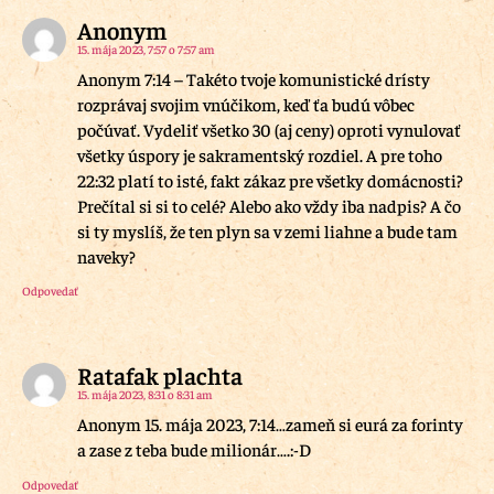
Anonym
15. mája 2023, 7:57 o 7:57 am
Anonym 7:14 – Takéto tvoje komunistické drísty
rozprávaj svojim vnúčikom, keď ťa budú vôbec
počúvať. Vydeliť všetko 30 (aj ceny) oproti vynulovať
všetky úspory je sakramentský rozdiel. A pre toho
22:32 platí to isté, fakt zákaz pre všetky domácnosti?
Prečítal si si to celé? Alebo ako vždy iba nadpis? A čo
si ty myslíš, že ten plyn sa v zemi liahne a bude tam
naveky?
Odpovedať
Ratafak plachta
15. mája 2023, 8:31 o 8:31 am
Anonym 15. mája 2023, 7:14…zameň si eurá za forinty
a zase z teba bude milionár….:-D
Odpovedať