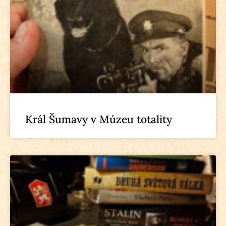
Král Šumavy v Múzeu totality