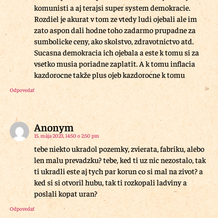
komunisti a aj terajsi super system demokracie.
Rozdiel je akurat v tom ze vtedy ludi ojebali ale im
zato aspon dali hodne toho zadarmo prupadne za
sumbolicke ceny, ako skolstvo, zdravotnictvo atd.
Sucasna demokracia ich ojebala a este k tomu si za
vsetko musia poriadne zaplatit. A k tomu inflacia
kazdorocne takže plus ojeb kazdorocne k tomu
Odpovedať
Anonym
15. mája 2023, 14:50 o 2:50 pm
tebe niekto ukradol pozemky, zvierata, fabriku, alebo
len malu prevadzku? tebe, ked ti uz nic nezostalo, tak
ti ukradli este aj tych par korun co si mal na zivot? a
ked si si otvoril hubu, tak ti rozkopali ladviny a
poslali kopat uran?
Odpovedať