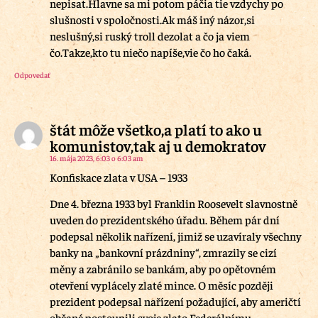
nepisat.Hlavne sa mi potom páčia tie vzdychy po
slušnosti v spoločnosti.Ak máš iný názor,si
neslušný,si ruský troll dezolat a čo ja viem
čo.Takze,kto tu niečo napíše,vie čo ho čaká.
Odpovedať
štát môže všetko,a platí to ako u
komunistov,tak aj u demokratov
16. mája 2023, 6:03 o 6:03 am
Konfiskace zlata v USA – 1933
Dne 4. března 1933 byl Franklin Roosevelt slavnostně
uveden do prezidentského úřadu. Během pár dní
podepsal několik nařízení, jimiž se uzavíraly všechny
banky na „bankovní prázdniny“, zmrazily se cizí
měny a zabránilo se bankám, aby po opětovném
otevření vyplácely zlaté mince. O měsíc později
prezident podepsal nařízení požadující, aby američtí
občané postoupili svoje zlato Federálnímu