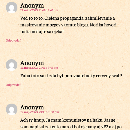
Anonym
15. mája 2023, 21:45 o 9:45 pm
Ved to to to. Cielena propaganda, zahmlievanie a
masirovanie mozgov v tomto blogu. Norika hovori,
ludia nedajte sa ojebat
Odpovedať
Anonym
15. mája 2023, 21:45 o 9:45 pm
Fuha toto sa ti zda byt porovnatelne ty cerveny svab?
Odpovedať
Anonym
15. mája 2023, 23:33 o 11:33 pm
Ach ty hnup. Ja mam komunistov na haku. Jasne
som napisal ze tento narod bol ojebany aj v 53 a aj po