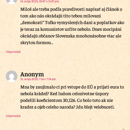
14. mája 2023, 23:47 o 11:47 pm
Miloš ale treba podľa pravdivosti napísať aj článok o
tom ako nás okrádajú títo tebou milovaní
„demokrati“ Toľko vymyslených daní a poplatkov ako
je teraz za komunistov určite nebolo. Dnes mocipáni
okrádajú občanov Slovenska mnohonásobne viac ale
skrytou formou…
Odpovedať
Anonym
15. mája 2023, 7:14 o 7:14 am
Mna by zaujimalo ci pri vstupe do EÚ a prijati eura to
nebola krádež? Ked ludom celozivotne úspory
podelili koeficientom 30,126. Co bolo toto ak nie
kradez a ojeb celeho naroda? Jdu blejt velebnosti.
Odpovedať