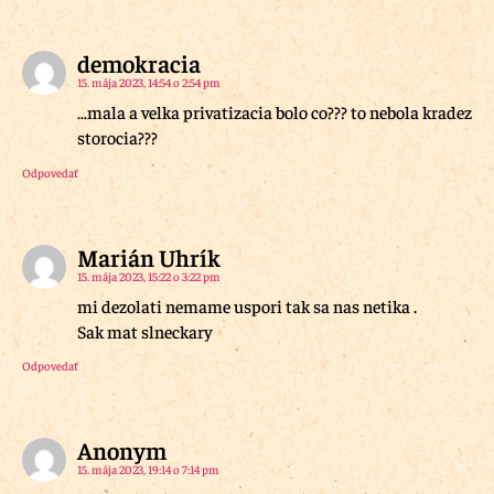
demokracia
15. mája 2023, 14:54 o 2:54 pm
…mala a velka privatizacia bolo co??? to nebola kradez
storocia???
Odpovedať
Marián Uhrík
15. mája 2023, 15:22 o 3:22 pm
mi dezolati nemame uspori tak sa nas netika .
Sak mat slneckary
Odpovedať
Anonym
15. mája 2023, 19:14 o 7:14 pm