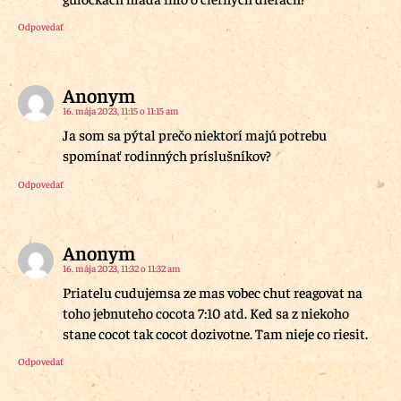
Odpovedať
Anonym
16. mája 2023, 11:15 o 11:15 am
Ja som sa pýtal prečo niektorí majú potrebu
spomínať rodinných príslušníkov?
Odpovedať
Anonym
16. mája 2023, 11:32 o 11:32 am
Priatelu cudujemsa ze mas vobec chut reagovat na
toho jebnuteho cocota 7:10 atd. Ked sa z niekoho
stane cocot tak cocot dozivotne. Tam nieje co riesit.
Odpovedať