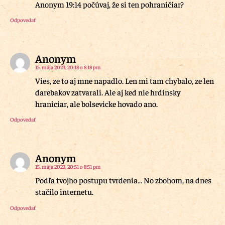
Anonym 19:14 počúvaj, že si ten pohraničiar?
Odpovedať
Anonym
15. mája 2023, 20:18 o 8:18 pm
Vies, ze to aj mne napadlo. Len mi tam chybalo, ze len
darebakov zatvarali. Ale aj ked nie hrdinsky
hraniciar, ale bolsevicke hovado ano.
Odpovedať
Anonym
15. mája 2023, 20:51 o 8:51 pm
Podľa tvojho postupu tvrdenia… No zbohom, na dnes
stačilo internetu.
Odpovedať