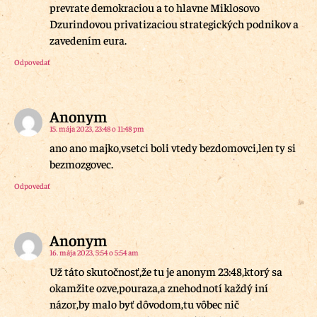
prevrate demokraciou a to hlavne Miklosovo
Dzurindovou privatizaciou strategických podnikov a
zavedením eura.
Odpovedať
Anonym
15. mája 2023, 23:48 o 11:48 pm
ano ano majko,vsetci boli vtedy bezdomovci,len ty si
bezmozgovec.
Odpovedať
Anonym
16. mája 2023, 5:54 o 5:54 am
Už táto skutočnosť,že tu je anonym 23:48,ktorý sa
okamžite ozve,pouraza,a znehodnotí každý iní
názor,by malo byť dôvodom,tu vôbec nič