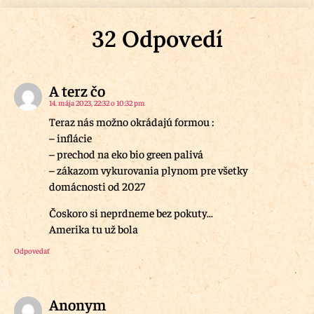
32 Odpovedí
A terz čo
14. mája 2023, 22:32 o 10:32 pm
Teraz nás možno okrádajú formou :
– inflácie
– prechod na eko bio green palivá
– zákazom vykurovania plynom pre všetky
domácnosti od 2027
Čoskoro si neprdneme bez pokuty…
Amerika tu už bola
Odpovedať
Anonym