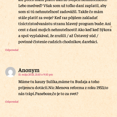
Lebo medveď? Však som už toľko daní zaplatil, aby
som si tú nehnuteľnosť zadovážil. Takže čo mám
stále platiť za svoje? Keď raz pôjdem zakladať
tisíctristodvanástu stranu hlavný program bude: Ani
cent z daní mojich nehnuteľností! Ako keď keď Sýkora
a spol vyplakával, že zrušili / až Ústavný súd /
povinné čistenie cudzích chodníkov, darebáci.
Odpovedať
Anonym
15. mája 2023, 21:10 o 9:10 pm
Máme tu kauzy Sulika,máme tu Budaja a toho
príjemcu dotácií.Nic.Menova reforma z roku 1953,to
nás trápi.Paneboze,čo je to za svet?
Odpovedať