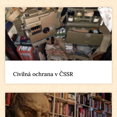
Civilná ochrana v ČSSR