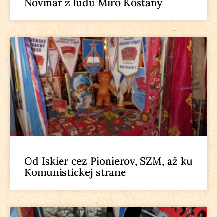
Novinár z ľudu Miro Košťány
Od Iskier cez Pionierov, SZM, až ku
Komunistickej strane