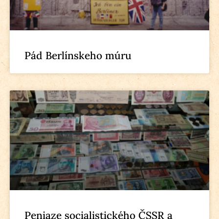
Pád Berlínskeho múru
Peniaze socialistického ČSSR a