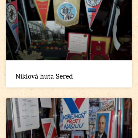
Niklová huta Sereď