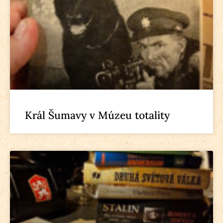
Král Šumavy v Múzeu totality