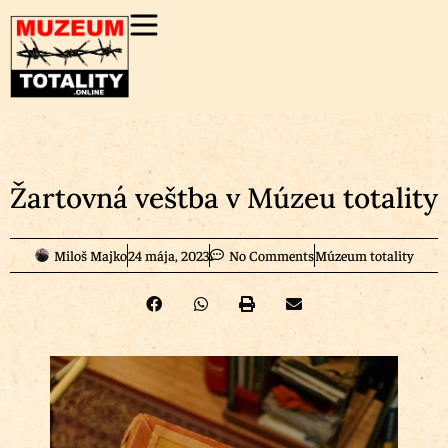
Žartovná veštba v Múzeu totality
Miloš Majko
24 mája, 2023
No Comments
Múzeum totality