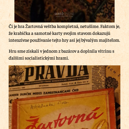
Či je hra Žartovná veštba kompletná, netušíme. Faktom je,
že krabička a samotné karty svojim stavom dokazujú
intenzívne používanie tejto hry asi jej bývalým majiteľom.
Hru sme získali v jednom z bazárov a doplnila vitrínu s
ďalšími socialistickými hrami.