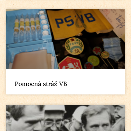
Pomocná stráž VB