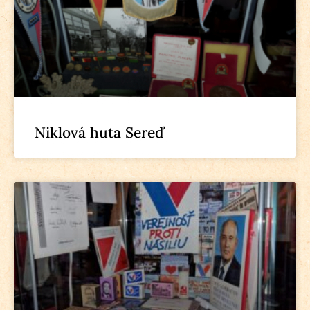
Niklová huta Sereď