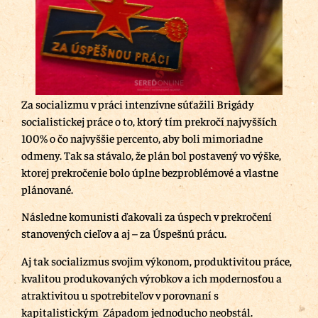
Za socializmu v práci intenzívne súťažili Brigády
socialistickej práce o to, ktorý tím prekročí najvyšších
100% o čo najvyššie percento, aby boli mimoriadne
odmeny. Tak sa stávalo, že plán bol postavený vo výške,
ktorej prekročenie bolo úplne bezproblémové a vlastne
plánované.
Následne komunisti ďakovali za úspech v prekročení
stanovených cieľov a aj – za Úspešnú prácu.
Aj tak socializmus svojim výkonom, produktivitou práce,
kvalitou produkovaných výrobkov a ich modernosťou a
atraktivitou u spotrebiteľov v porovnaní s
kapitalistickým Západom jednoducho neobstál.