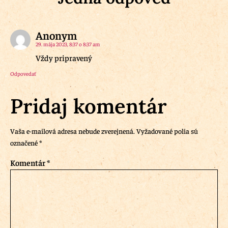
Anonym
29. mája 2023, 8:37 o 8:37 am
Vždy pripravený
Odpovedať
Pridaj komentár
Vaša e-mailová adresa nebude zverejnená.
Vyžadované polia sú
označené
*
Komentár
*