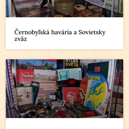
Černobyľská havária a Sovietsky
zväz