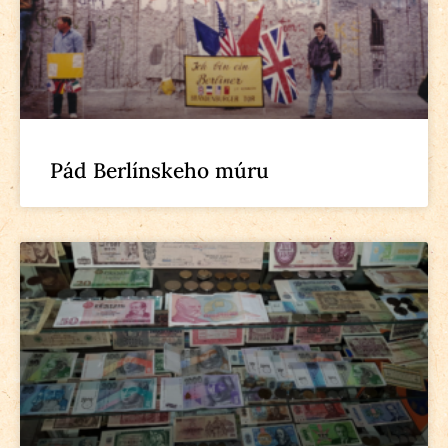
Pád Berlínskeho múru