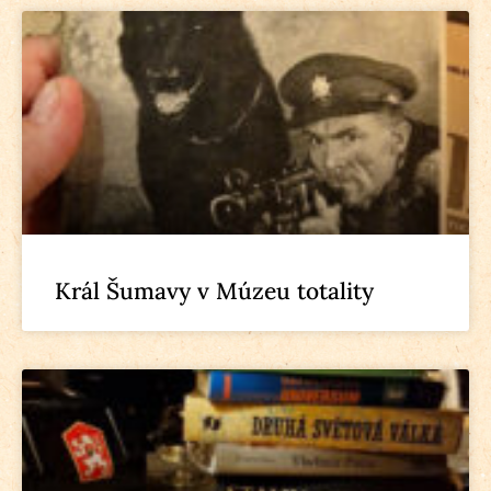
Král Šumavy v Múzeu totality