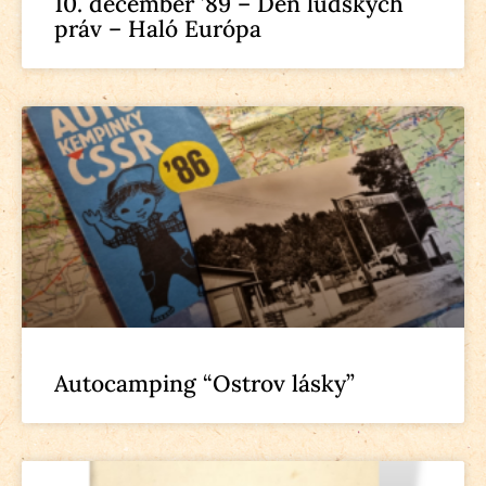
10. december ’89 – Deň ľudských
práv – Haló Európa
Autocamping “Ostrov lásky”