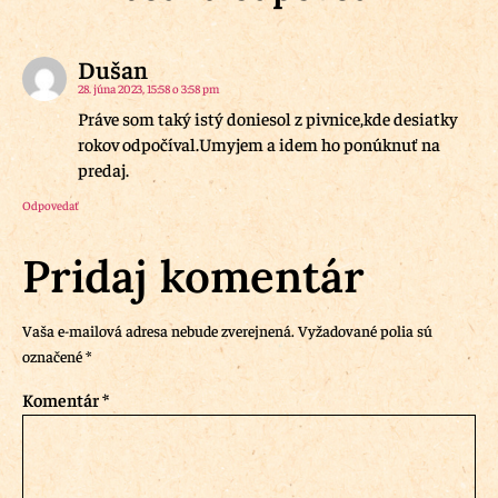
Dušan
28. júna 2023, 15:58 o 3:58 pm
Práve som taký istý doniesol z pivnice,kde desiatky
rokov odpočíval.Umyjem a idem ho ponúknuť na
predaj.
Odpovedať
Pridaj komentár
Vaša e-mailová adresa nebude zverejnená.
Vyžadované polia sú
označené
*
Komentár
*