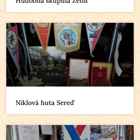
Hudobná skupina Zenit
Niklová huta Sereď