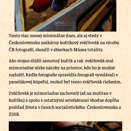
Tento viac menej minimálne dnes, ale aj vtedy v
Československu unikátny kufríkový zväčšovák na výrobu
ČB fotografií, skončil v zbierkach Múzea totality.
Ako stojan slúžil samotný kufrík a tak zväčšovák mal
mimoriadne nízke nároky na priestor, kde ho je možné
rozložiť. Keďže fotografie spravidla fotografi vyvolávali v
panelákovej kúpeľni, mohol byť tento zväčšovák riešením.
Zväčšovák je mimoriadne zachovalý (až na molitan v
kufríku) a spolu s ostatnými artefaktami vhodne dopĺňa
prehľad života v časoch socialistického Československa a
ZSSR.