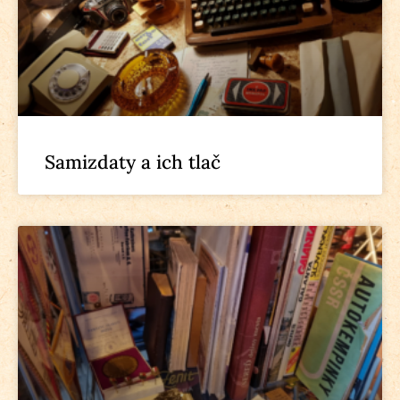
Samizdaty a ich tlač