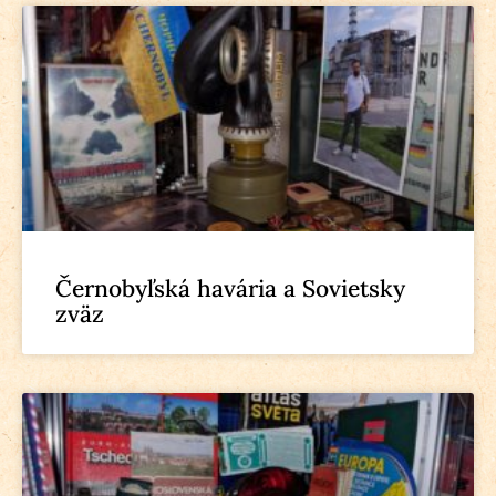
Černobyľská havária a Sovietsky
zväz