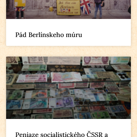
Pád Berlínskeho múru
Peniaze socialistického ČSSR a