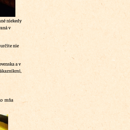
ané niekedy
vaná v
určite nie
ovenska a v
zákazníkmi,
ako mňa