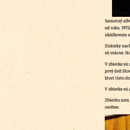
Samotný albu
od roku 1973,
ukážkovom s
Známky nachá
sú vzácne. N
V zbierke sú
prvý deň Slo
ktorí tieto 
V zbierke sú
Zbierku som 
osobne.