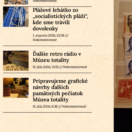
Nekomentované
Plážové lehátko zo
„socialistických pláží“,
kde sme trávili
dovolenky
1. augusta 2026, 22:58
Nekomentované
Ďalšie retro rádio v
Múzeu totality
31. júla 2026, 13:55
Nekomentované
Pripravujeme grafické
návrhy ďalších
pamätných pečiatok
Múzea totality
31. júla 2026, 8:38
Nekomentované