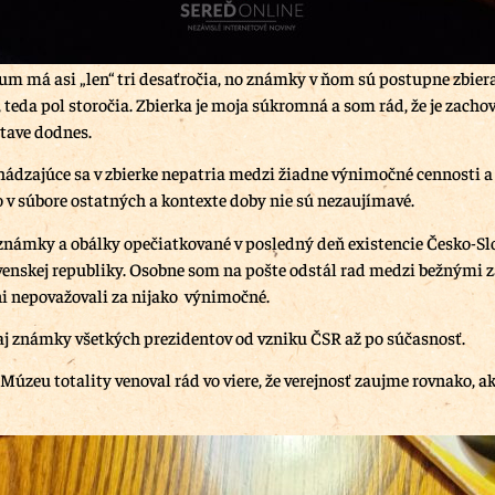
m má asi „len“ tri desaťročia, no známky v ňom sú postupne zbier
 teda pol storočia. Zbierka je moja súkromná a som rád, že je zacho
tave dodnes.
dzajúce sa v zbierke nepatria medzi žiadne výnimočné cennosti a 
o v súbore ostatných a kontexte doby nie sú nezaujímavé.
 známky a obálky opečiatkované v posledný deň existencie Česko-Sl
venskej republiky. Osobne som na pošte odstál rad medzi bežnými 
dni nepovažovali za nijako výnimočné.
 aj známky všetkých prezidentov od vzniku ČSR až po súčasnosť.
Múzeu totality venoval rád vo viere, že verejnosť zaujme rovnako, 