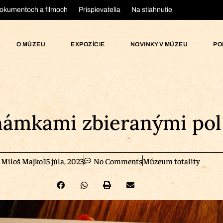
okumentoch a filmoch
Prispievatelia
Na stiahnutie
O MÚZEU
EXPOZÍCIE
NOVINKY V MÚZEU
PO
ámkami zbieranými pol 
Miloš Majko
15 júla, 2023
No Comments
Múzeum totality