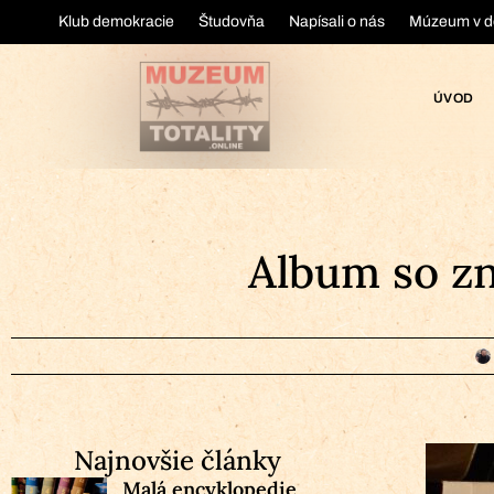
Klub demokracie
Študovňa
Napísali o nás
Múzeum v d
ÚVOD
Album so zn
Najnovšie články
Malá encyklopedie