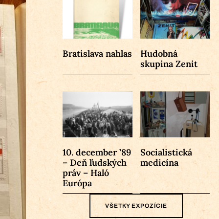
Bratislava nahlas
Hudobná
skupina Zenit
10. december ’89
Socialistická
– Deň ľudských
medicína
práv – Haló
Európa
VŠETKY EXPOZÍCIE