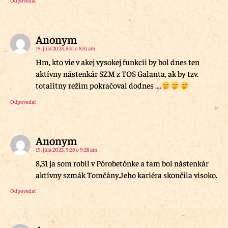
Odpovedať
Anonym
19. júla 2023, 8:31 o 8:31 am
Hm, kto vie v akej vysokej funkcii by bol dnes ten
aktívny nástenkár SZM z TOS Galanta, ak by tzv.
totalitny režim pokračoval dodnes ….
Odpovedať
Anonym
19. júla 2023, 9:28 o 9:28 am
8,31 ja som robil v Pórobetónke a tam bol nástenkár
aktívny szmák Tomčány.Jeho kariéra skončila visoko.
Odpovedať