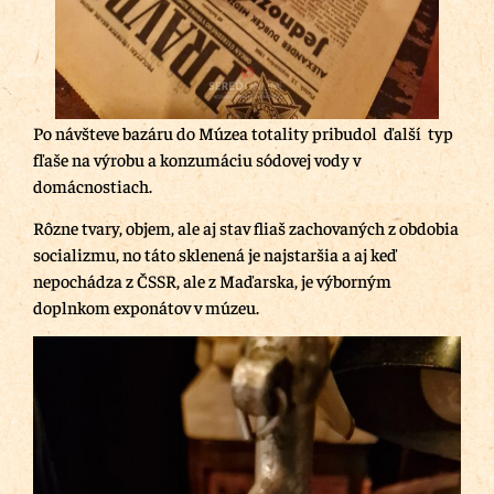
Po návšteve bazáru do Múzea totality pribudol ďalší typ
fľaše na výrobu a konzumáciu sódovej vody v
domácnostiach.
Rôzne tvary, objem, ale aj stav fliaš zachovaných z obdobia
socializmu, no táto sklenená je najstaršia a aj keď
nepochádza z ČSSR, ale z Maďarska, je výborným
doplnkom exponátov v múzeu.