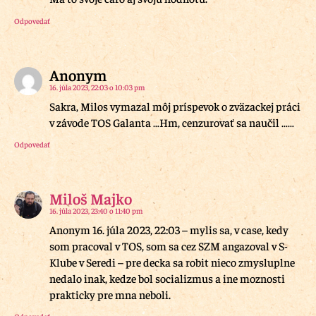
Odpovedať
Anonym
16. júla 2023, 22:03 o 10:03 pm
Sakra, Milos vymazal môj príspevok o zväzackej práci
v závode TOS Galanta …Hm, cenzurovať sa naučil ……
Odpovedať
Miloš Majko
16. júla 2023, 23:40 o 11:40 pm
Anonym 16. júla 2023, 22:03 – mylis sa, v case, kedy
som pracoval v TOS, som sa cez SZM angazoval v S-
Klube v Seredi – pre decka sa robit nieco zmysluplne
nedalo inak, kedze bol socializmus a ine moznosti
prakticky pre mna neboli.