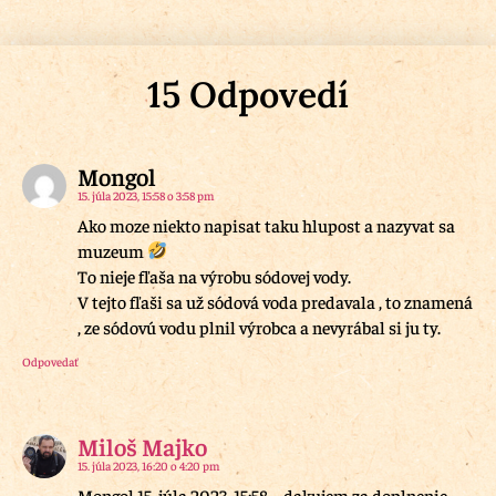
15 Odpovedí
Mongol
15. júla 2023, 15:58 o 3:58 pm
Ako moze niekto napisat taku hlupost a nazyvat sa
muzeum
To nieje fľaša na výrobu sódovej vody.
V tejto fľaši sa už sódová voda predavala , to znamená
, ze sódovú vodu plnil výrobca a nevyrábal si ju ty.
Odpovedať
Miloš Majko
15. júla 2023, 16:20 o 4:20 pm
Mongol 15. júla 2023, 15:58 – dakujem za doplnenie