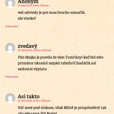
Anonym
19. júla 2023, 9:44 o 9:44 am
ved odvtedy je pre mna brucho szmačik.
ale visoko?
Odpovedať
zvedavý
19. júla 2023, 12:08 o 12:08 pm
Pán Majko je pravda že vám Tomčányi keď bol ešte
primátor ukradol nejakú tabuľu?Chudáčik asi
nedostal výplatu
Odpovedať
Asi takto
19. júla 2023, 12:23 o 12:23 pm
Nič nové pod slnkom, však Miloš je prispôsobivý tak
ako jeho vzor štb Budaj.