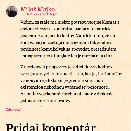
Miloš Majko
19. júla 2023, 23:17 o 11:17 pm
Vidim, ze stale ma niekto potrebu verejne klamat s
cielom ohovarat konkretnu osobu a to napriek
jasnemu zverejneniu faktov. Napriek tomu, ze nie
som volenym zastupcom a nemam tak ziadnu
povinnost komukolvek sa spovedat, presadzujem
transparentnost tam,kde len je mozna a ucelna.
Z uvedenych prispevkov je vidiet doveryhodnost
zverejnovanych informacii – ten, kto je „hrdinom“ len
v anonymnej diskusii, je premna smutnou
existenciou nehodnou vyraznejsej pozornosti.
Ak bude svojekonanie prehanat, bude z diskusie
jednoducho eliminovany.
Odpovedať
Pridaj komentár