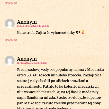
Odpovedať
Anonym
15. júla 2023, 22:25 o 10:25 pm
Katastrofa. Zajtra čo vyhorené sirky ???
Odpovedať
Anonym
16. júla 2023, 6:45 o 6:45 am
Predaj sodovej vody bol popularny najma v Madarsku
este v 50., 60. rokoch minuleho storocia. Predajcovia
sodovej vody chodili po uliciach s vozikmi a
predavali sodu. Patrilo to ku koloritu madarskych
ulic vo vacsich mestach. Aj na tej flasi je madarsky
napis Sandor sa mi zda. Svedectvo doby. Je super, ze
pan Majko robi takuto zbierku predmetov z tej doby.
Ma to svoje caro aj svoju hodnotu.