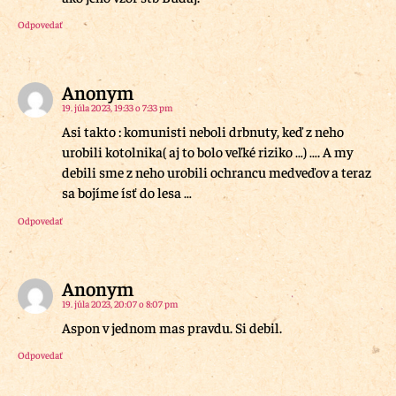
Odpovedať
Anonym
19. júla 2023, 19:33 o 7:33 pm
Asi takto : komunisti neboli drbnuty, keď z neho
urobili kotolnika( aj to bolo veľké riziko …) …. A my
debili sme z neho urobili ochrancu medveďov a teraz
sa bojíme ísť do lesa …
Odpovedať
Anonym
19. júla 2023, 20:07 o 8:07 pm
Aspon v jednom mas pravdu. Si debil.
Odpovedať