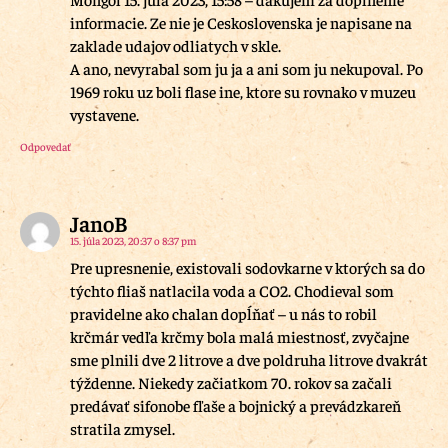
informacie. Ze nie je Ceskoslovenska je napisane na
zaklade udajov odliatych v skle.
A ano, nevyrabal som ju ja a ani som ju nekupoval. Po
1969 roku uz boli flase ine, ktore su rovnako v muzeu
vystavene.
Odpovedať
JanoB
15. júla 2023, 20:37 o 8:37 pm
Pre upresnenie, existovali sodovkarne v ktorých sa do
týchto fliaš natlacila voda a CO2. Chodieval som
pravidelne ako chalan dopĺňať – u nás to robil
krčmár vedľa krčmy bola malá miestnosť, zvyčajne
sme plnili dve 2 litrove a dve poldruha litrove dvakrát
týždenne. Niekedy začiatkom 70. rokov sa začali
predávať sifonobe fľaše a bojnický a prevádzkareň
stratila zmysel.