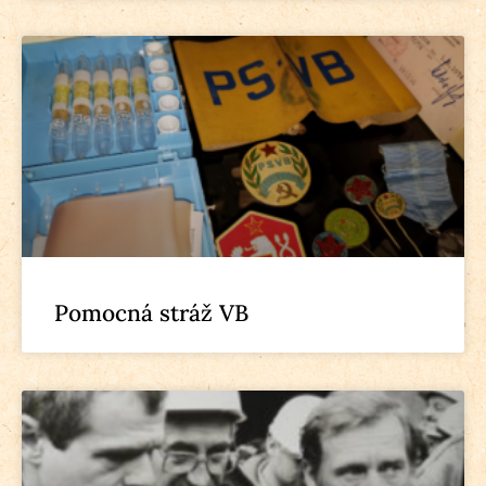
Pomocná stráž VB