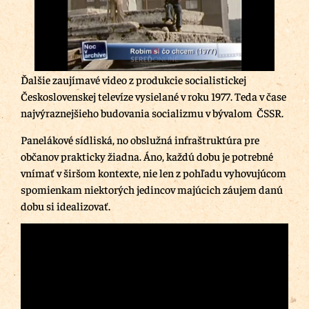
Ďalšie zaujímavé video z produkcie socialistickej
Československej televíze vysielané v roku 1977. Teda v čase
najvýraznejšieho budovania socializmu v bývalom ČSSR.
Panelákové sídliská, no obslužná infraštruktúra pre
občanov prakticky žiadna. Áno, každú dobu je potrebné
vnímať v širšom kontexte, nie len z pohľadu vyhovujúcom
spomienkam niektorých jedincov majúcich záujem danú
dobu si idealizovať.