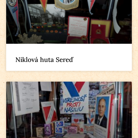
Niklová huta Sereď