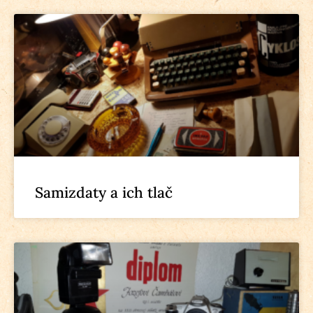
Samizdaty a ich tlač