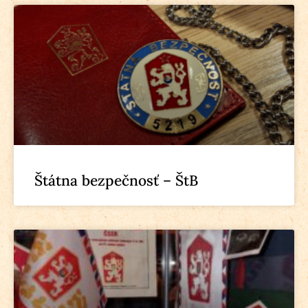
Štátna bezpečnosť – ŠtB