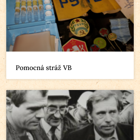
Pomocná stráž VB