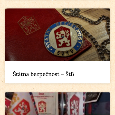
Štátna bezpečnosť – ŠtB