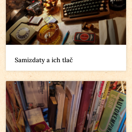
Samizdaty a ich tlač