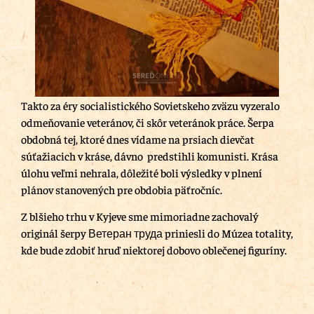
Takto za éry socialistického Sovietskeho zväzu vyzeralo
odmeňovanie veteránov, či skôr veteránok práce. Šerpa
obdobná tej, ktoré dnes vídame na prsiach dievčat
súťažiacich v kráse, dávno predstihli komunisti. Krása
úlohu veľmi nehrala, dôležité boli výsledky v plnení
plánov stanovených pre obdobia päťročníc.
Z blšieho trhu v Kyjeve sme mimoriadne zachovalý
originál šerpy
Ветеран труда
priniesli do Múzea totality,
kde bude zdobiť hruď niektorej dobovo oblečenej figuríny.