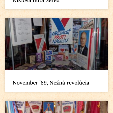
Niklová huta Sereď
November ’89, Nežná revolúcia