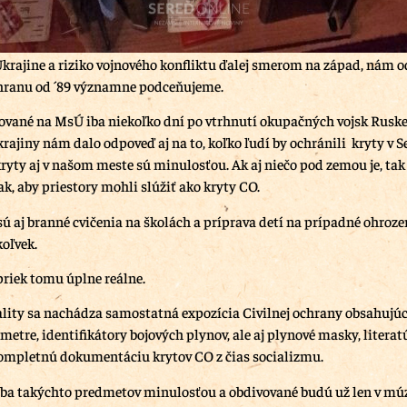
Ukrajine a riziko vojnového konfliktu ďalej smerom na západ, nám od
chranu od ´89 významne podceňujeme.
vané na MsÚ iba niekoľko dní po vtrhnutí okupačných vojsk Rusk
ajiny nám dalo odpoveď aj na to, koľko ľudí by ochránili kryty v Se
yty aj v našom meste sú minulosťou. Ak aj niečo pod zemou je, tak t
k, aby priestory mohli slúžiť ako kryty CO.
ú aj branné cvičenia na školách a príprava detí na prípadné ohroze
koľvek.
riek tomu úplne reálne.
lity sa nachádza samostatná expozícia Civilnej ochrany obsahujúc
metre, identifikátory bojových plynov, ale aj plynové masky, literat
ompletnú dokumentáciu krytov CO z čias socializmu.
eba takýchto predmetov minulosťou a obdivované budú už len v mú