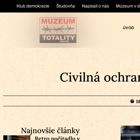
Klub demokracie
Študovňa
Napísali o nás
Múzeum v d
ÚVOD
Civilná ochra
M
Najnovšie články
Retro počítadlo v