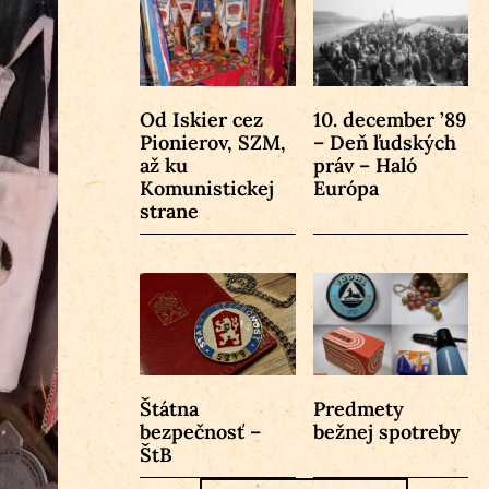
Od Iskier cez
10. december ’89
Pionierov, SZM,
– Deň ľudských
až ku
práv – Haló
Komunistickej
Európa
strane
Štátna
Predmety
bezpečnosť –
bežnej spotreby
ŠtB