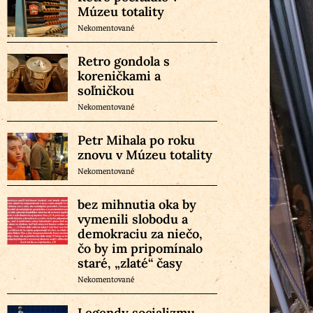
Múzeu totality
Nekomentované
Retro gondola s
koreničkami a
soľničkou
Nekomentované
Petr Mihala po roku
znovu v Múzeu totality
Nekomentované
bez mihnutia oka by
vymenili slobodu a
demokraciu za niečo,
čo by im pripomínalo
staré, „zlaté“ časy
Nekomentované
Legendy socializmu