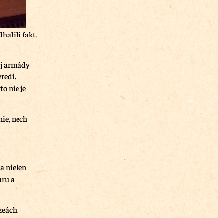
halili fakt,
ej armády
redi.
o nie je
nie, nech
a nielen
úru a
zeách.