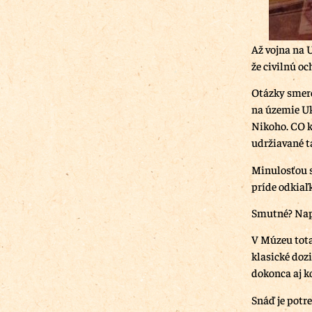
Až vojna na 
že civilnú o
Otázky smero
na územie Ukr
Nikoho. CO kr
udržiavané ta
Minulosťou s
príde odkiaľ
Smutné? Nap
V Múzeu tota
klasické dozi
dokonca aj k
Snáď je potr