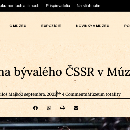
okumentoch a filmoch
Prispievatelia
Na stiahnutie
O MÚZEU
EXPOZÍCIE
NOVINKY V MÚZEU
PO
na bývalého ČSSR v Múze
iloš Majko
2 septembra, 2023
4 Comments
Múzeum totality