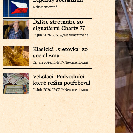
Nekomentované
Ďalšie stretnutie so
signatármi Charty 77
13. júla 2026, 16:56
Nekomentované
Klasická „sieťovka“ zo
socializmu
12. júla 2026, 15:48
Nekomentované
Veksláci: Podvodníci,
které režim potřeboval
11. júla 2026, 12:07
Nekomentované