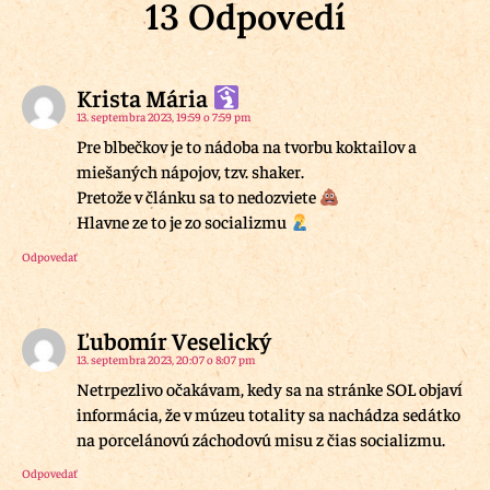
13 Odpovedí
Krista Mária
13. septembra 2023, 19:59 o 7:59 pm
Pre blbečkov je to nádoba na tvorbu koktailov a
miešaných nápojov, tzv. shaker.
Pretože v článku sa to nedozviete
Hlavne ze to je zo socializmu
Odpovedať
Ľubomír Veselický
13. septembra 2023, 20:07 o 8:07 pm
Netrpezlivo očakávam, kedy sa na stránke SOL objaví
informácia, že v múzeu totality sa nachádza sedátko
na porcelánovú záchodovú misu z čias socializmu.
Odpovedať