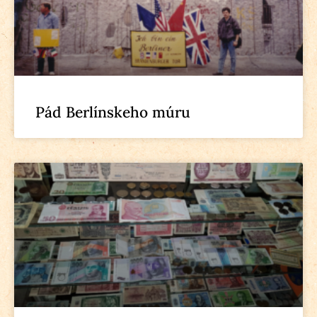
Pád Berlínskeho múru