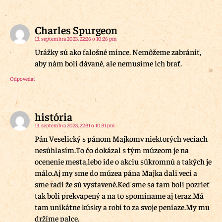
Charles Spurgeon
13. septembra 2023, 22:26 o 10:26 pm
Urážky sú ako falošné mince. Nemôžeme zabrániť,
aby nám boli dávané, ale nemusíme ich brať.
Odpovedať
história
13. septembra 2023, 22:31 o 10:31 pm
Pán Veselický s pánom Majkomv niektorých veciach
nesúhlasím.To čo dokázal s tým múzeom je na
ocenenie mesta,lebo ide o akciu súkromnú a takých je
málo.Aj my sme do múzea pána Majka dali veci a
sme radi že sú vystavené.Keď sme sa tam boli pozrieť
tak boli prekvapený a na to spomíname aj teraz.Má
tam unikátne kúsky a robí to za svoje peniaze.My mu
držíme palce.