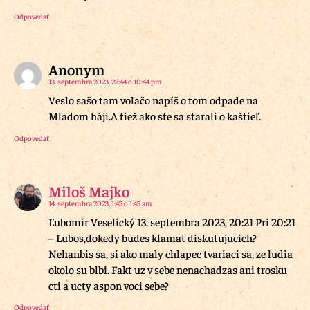
Odpovedať
Anonym
13. septembra 2023, 22:44 o 10:44 pm
Veslo sašo tam voľačo napíš o tom odpade na
Mladom háji.A tiež ako ste sa starali o kaštieľ.
Odpovedať
Miloš Majko
14. septembra 2023, 1:45 o 1:45 am
Ľubomír Veselický 13. septembra 2023, 20:21 Pri 20:21
– Lubos,dokedy budes klamat diskutujucich?
Nehanbis sa, si ako maly chlapec tvariaci sa, ze ludia
okolo su blbi. Fakt uz v sebe nenachadzas ani trosku
cti a ucty aspon voci sebe?
Odpovedať