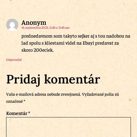
Anonym
14. septembra 2023, 11:45 o 11:45 am
prednedavnom som takyto sejker aj s tou nadobou na
lad spolu s kliestami videl na Ebayi predavat za
skoro 200eciek.
Odpovedať
Pridaj komentár
Vaša e-mailová adresa nebude zverejnená.
Vyžadované polia sú
označené
*
Komentár
*