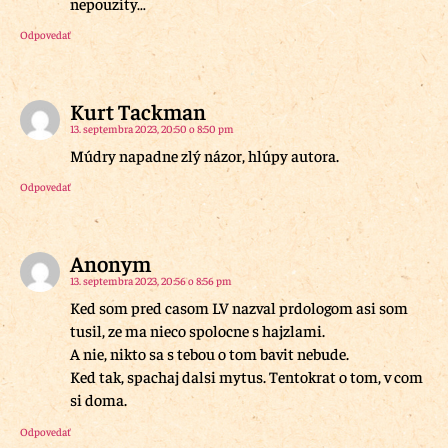
nepouzity…
Odpovedať
Kurt Tackman
13. septembra 2023, 20:50 o 8:50 pm
Múdry napadne zlý názor, hlúpy autora.
Odpovedať
Anonym
13. septembra 2023, 20:56 o 8:56 pm
Ked som pred casom LV nazval prdologom asi som
tusil, ze ma nieco spolocne s hajzlami.
A nie, nikto sa s tebou o tom bavit nebude.
Ked tak, spachaj dalsi mytus. Tentokrat o tom, v com
si doma.
Odpovedať