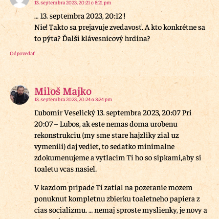
13. septembra 2023, 20:21 o 8:21 pm
… 13. septembra 2023, 20:12 !
Nie! Takto sa prejavuje zvedavosť. A kto konkrétne sa
to pýta? Ďalší klávesnicový hrdina?
Odpovedať
Miloš Majko
13. septembra 2023, 20:24 o 8:24 pm
Ľubomír Veselický 13. septembra 2023, 20:07 Pri
20:07 – Lubos, ak este nemas doma urobenu
rekonstrukciu (my sme stare hajzliky zial uz
vymenili) daj vediet, to sedatko minimalne
zdokumenujeme a vytlacim Ti ho so sipkami,aby si
toaletu vcas nasiel.
V kazdom pripade Ti zatial na pozeranie mozem
ponuknut kompletnu zbierku toaletneho papiera z
cias socializmu. … nemaj sproste myslienky, je novy a