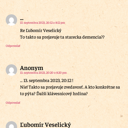
...
13. septembra 2023, 20:12 o 8:12 pm
Re Ľubomír Veselický
To takto sa prejavuje ta starecka demencia??
Odpovedať
Anonym
13. septembra 2023, 20:20 o 8:20 pm
… 13. septembra 2023, 20:12 !
Nie! Takto sa prejavuje zvedavosť. A kto konkrétne sa
to pýta? Ďalší klávesnicový hrdina?
Odpovedať
Ľubomír Veselický