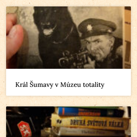
Král Šumavy v Múzeu totality