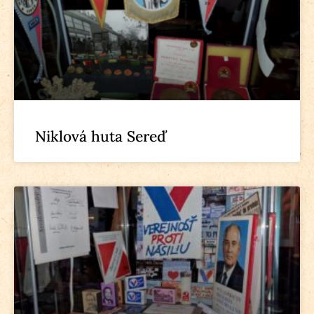
Niklová huta Sereď